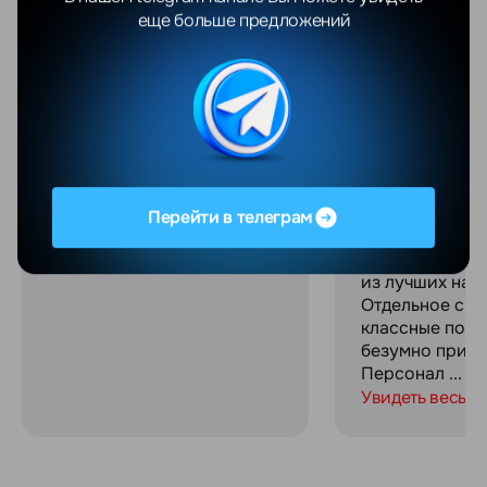
еще больше предложений
Отличный магазин,
Заказывала в 
качественное
магазине Sams
обслуживание, вежливые
Ultra и хочу п
сотрудники! Спасибо
впечатлениями
огромное за сервис и
прошла макси
связь на протяжении всего
комфортно, ре
процесса покупки!
работают опер
Выдали офици
Перейти в телеграм
гарантию и че
при этом оказ
из лучших на р
Отдельное спа
классные пода
безумно прият
Персонал ...
Увидеть весь о