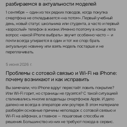
разбираемся в актуальности моделей
1 сентября — один из тех редких поводов, когда покупка
смартфона не откладывается «на потом». Первый учебный
день, новый статус школьника или студента, а часто и первый
«взрослый» телефон в жизни. Именно поэтому в конце лета
вопрос «какой iPhone выбрать» звучит особенно часто — и
почти всегда упирается в один и тот же спор: брать
актуальную новинку или взять модель постарше и не
переплачивать.
5 июня 2026 г.
Проблемы с сотовой связью и Wi-Fi на iPhone:
почему возникают и как исправить
Вы замечали, что iPhone вдруг перестаёт ловить покрытие?
Или Wi-Fi горит, но страницы не грузятся? С такой ситуацией
сталкивались многие владельцы смартфонов Apple. И дело
далеко не всегда в операторе или роутере. В этом материале
разберём основные причины неполадок с сотовой связью и
Wi-Fi на айфонах, а главное — пошаговые способы их
решения. Большинство из них не требуют похода в сервис.