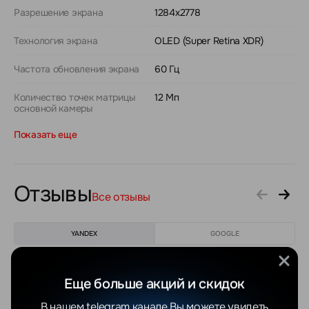
Разрешение экрана
1284x2778
Технология экрана
OLED (Super Retina XDR)
Частота обновления экрана
60 Гц
Количество точек матрицы
12 Мп
основной камеры
Показать еще
Отзывы
Все отзывы
YANDEX
GOOGLE
Еще больше акций и скидок
Максим С.
Ekaterina C.
04.08.2026
01.08.2026
В нашем telegram канале Вы можете увидеть