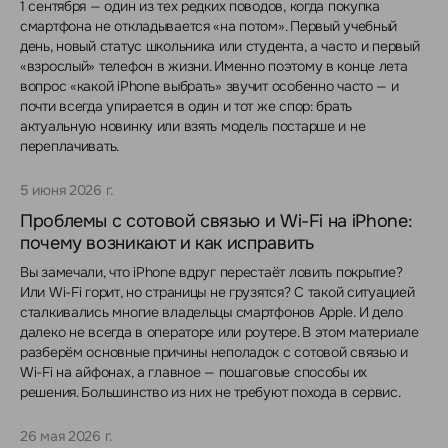
1 сентября — один из тех редких поводов, когда покупка
смартфона не откладывается «на потом». Первый учебный
день, новый статус школьника или студента, а часто и первый
«взрослый» телефон в жизни. Именно поэтому в конце лета
вопрос «какой iPhone выбрать» звучит особенно часто — и
почти всегда упирается в один и тот же спор: брать
актуальную новинку или взять модель постарше и не
переплачивать.
5 июня 2026 г.
Проблемы с сотовой связью и Wi-Fi на iPhone:
почему возникают и как исправить
Вы замечали, что iPhone вдруг перестаёт ловить покрытие?
Или Wi-Fi горит, но страницы не грузятся? С такой ситуацией
сталкивались многие владельцы смартфонов Apple. И дело
далеко не всегда в операторе или роутере. В этом материале
разберём основные причины неполадок с сотовой связью и
Wi-Fi на айфонах, а главное — пошаговые способы их
решения. Большинство из них не требуют похода в сервис.
26 мая 2026 г.