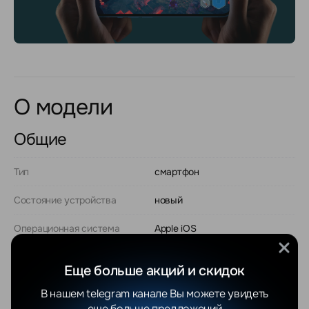
О модели
Общие
Тип
смартфон
Состояние устройства
новый
Операционная система
Apple iOS
Версия ОС на момент
iOS 15
выхода
Еще больше акций и скидок
В нашем telegram канале Вы можете увидеть
Разрешение экрана
1080x2340
еще больше предложений