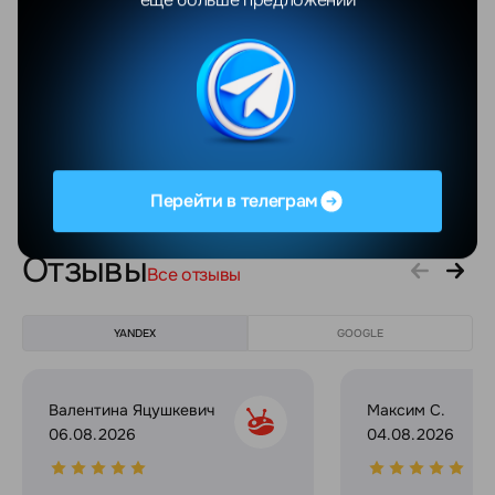
Технология экрана
OLED (Super Retina XDR)
Частота обновления экрана
60 Гц
Количество точек матрицы
12 Мп
основной камеры
Показать еще
Перейти в телеграм
Отзывы
Все отзывы
YANDEX
GOOGLE
Валентина Яцушкевич
Максим С.
06.08.2026
04.08.2026