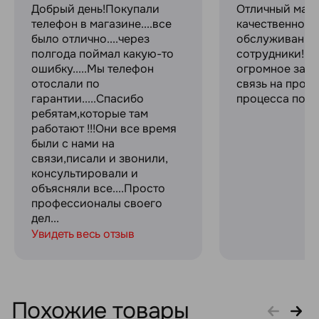
Добрый день!Покупали
Отличный мага
телефон в магазине....все
качественное
было отлично....через
обслуживание
полгода поймал какую-то
сотрудники! С
ошибку.....Мы телефон
огромное за с
отослали по
связь на прот
гарантии.....Спасибо
процесса поку
ребятам,которые там
работают !!!Они все время
были с нами на
связи,писали и звонили,
консультировали и
объясняли все....Просто
профессионалы своего
дел...
Увидеть весь отзыв
Похожие товары