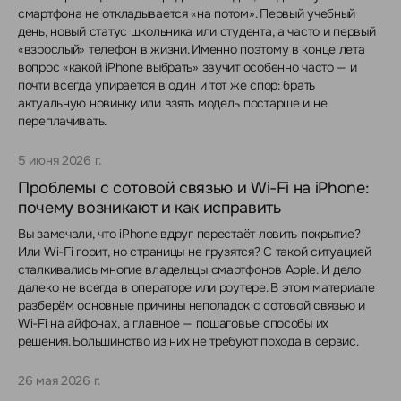
смартфона не откладывается «на потом». Первый учебный
день, новый статус школьника или студента, а часто и первый
«взрослый» телефон в жизни. Именно поэтому в конце лета
вопрос «какой iPhone выбрать» звучит особенно часто — и
почти всегда упирается в один и тот же спор: брать
актуальную новинку или взять модель постарше и не
переплачивать.
5 июня 2026 г.
Проблемы с сотовой связью и Wi-Fi на iPhone:
почему возникают и как исправить
Вы замечали, что iPhone вдруг перестаёт ловить покрытие?
Или Wi-Fi горит, но страницы не грузятся? С такой ситуацией
сталкивались многие владельцы смартфонов Apple. И дело
далеко не всегда в операторе или роутере. В этом материале
разберём основные причины неполадок с сотовой связью и
Wi-Fi на айфонах, а главное — пошаговые способы их
решения. Большинство из них не требуют похода в сервис.
26 мая 2026 г.