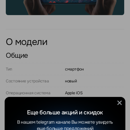
О модели
Общие
Тип
смартфон
Состояние устройства
новый
Операционная система
Apple iOS
Версия ОС на момент
iOS 15
выхода
Еще больше акций и скидок
Разрешение экрана
1080x2340
В нашем telegram канале Вы можете увидеть
еще больше предложений