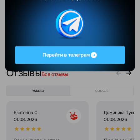
Технология экрана
OLED (Super Retina XDR)
Частота обновления экрана
60 Гц
Количество точек матрицы
12 Мп
основной камеры
Показать еще
Перейти в телеграм
Отзывы
Все отзывы
YANDEX
GOOGLE
Ekaterina C.
Доминика Тумил
01.08.2026
01.08.2026