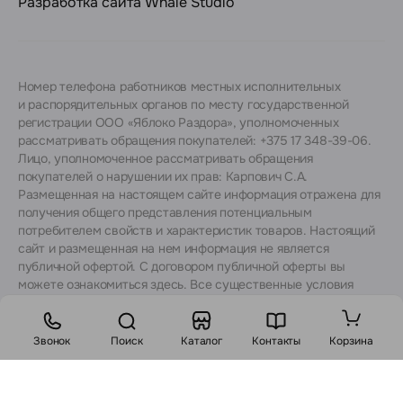
Разработка сайта
Whale Studio
Номер телефона работников местных исполнительных
и распорядительных органов по месту государственной
регистрации ООО «Яблоко Раздора», уполномоченных
рассматривать обращения покупателей: +375 17 348-39-06.
Лицо, уполномоченное рассматривать обращения
покупателей о нарушении их прав: Карпович С.А.
Размещенная на настоящем сайте информация отражена для
получения общего представления потенциальным
потребителем свойств и характеристик товаров. Настоящий
сайт и размещенная на нем информация не является
публичной офертой. С договором публичной оферты вы
можете ознакомиться
здесь
. Все существенные условия
договора купли-продажи утверждаются после согласования
с консультантами.
Звонок
Поиск
Каталог
Контакты
Корзина
Стоимость: