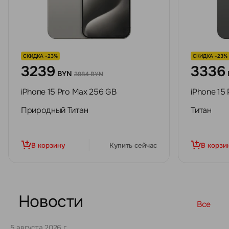
СКИДКА -23%
СКИДКА -23%
3239
3336
BYN
3984 BYN
iPhone 15 Pro Max 256 GB
iPhone 15
Природный Титан
Титан
В корзину
Купить сейчас
В корзи
Новости
Все
5 августа 2026 г.