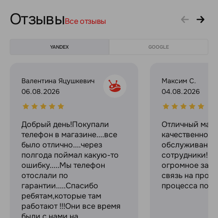
Отзывы
Все отзывы
YANDEX
GOOGLE
Валентина Яцушкевич
Максим С.
06.08.2026
04.08.2026
Добрый день!Покупали
Отличный мага
телефон в магазине....все
качественное
было отлично....через
обслуживание
полгода поймал какую-то
сотрудники! С
ошибку.....Мы телефон
огромное за с
отослали по
связь на прот
гарантии.....Спасибо
процесса поку
ребятам,которые там
работают !!!Они все время
были с нами на