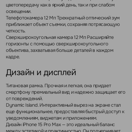
цветопередачу как в яркий день, так и при слабом
освещении.
Телефотокамера 12 Мп Трехкратный оптический зум
приближает объект съемки, сохраняя потрясающую
четкость.
Сверхширокоугольная камера 12 Мп Расширяйте
горизонты с помощью сверхширокоугольного
объектива, захватывая больше деталей в каждом
кадре.
Дизайн и дисплей
Титановая рамка. Прочная и легкая, она придает
смартфону премиальный вид и надежно защищает его
от повреждений.
Dynamic Island. Интерактивный вырез на экране стал
еще функциональнее, предоставляя быстрый доступ к
уведомлениям, виджетам и приложениям.
Дизайн iPhone 15 Pro Max — это идеальный баланс
между эстетикой и практичностью. Он подчеркивает