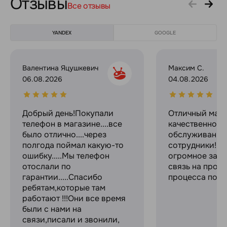
Отзывы
Все отзывы
YANDEX
GOOGLE
Валентина Яцушкевич
Максим С.
06.08.2026
04.08.2026
Добрый день!Покупали
Отличный мага
телефон в магазине....все
качественное
было отлично....через
обслуживание
полгода поймал какую-то
сотрудники! С
ошибку.....Мы телефон
огромное за с
отослали по
связь на прот
гарантии.....Спасибо
процесса поку
ребятам,которые там
работают !!!Они все время
были с нами на
связи,писали и звонили,