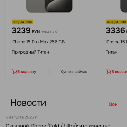
СКИДКА -23%
СКИДКА -23%
3239
3336
BYN
3984 BYN
iPhone 15 Pro Max 256 GB
iPhone 15
Природный Титан
Титан
В корзину
Купить сейчас
В корзи
Новости
Все
5 августа 2026 г.
Складной iPhone (Fold / Ultra): что известно