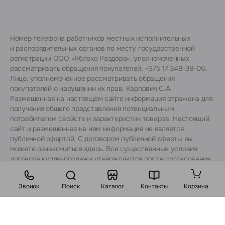
Номер телефона работников местных исполнительных
и распорядительных органов по месту государственной
регистрации ООО «Яблоко Раздора», уполномоченных
рассматривать обращения покупателей: +375 17 348-39-06.
Лицо, уполномоченное рассматривать обращения
покупателей о нарушении их прав: Карпович С.А.
Размещенная на настоящем сайте информация отражена для
получения общего представления потенциальным
потребителем свойств и характеристик товаров. Настоящий
сайт и размещенная на нем информация не является
публичной офертой. С договором публичной оферты вы
можете ознакомиться
здесь
. Все существенные условия
договора купли-продажи утверждаются после согласования
с консультантами.
Звонок
Поиск
Каталог
Контакты
Корзина
Стоимость: