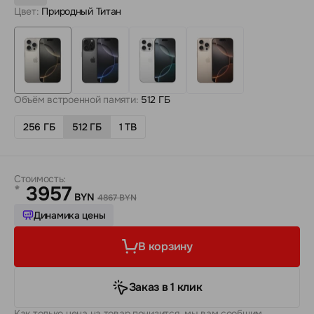
Цвет:
Природный Титан
Объём встроенной памяти:
512 ГБ
256 ГБ
512 ГБ
1 TB
Стоимость:
3957
*
BYN
4867 BYN
Динамика цены
В корзину
Заказ в 1 клик
Как только цена на товар понизится, мы вам сообщим