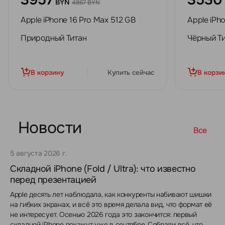
3957
3530
BYN
4867 BYN
Apple iPhone 16 Pro Max 512 GB
Apple iPh
Природный Титан
Чёрный Т
В корзину
Купить сейчас
В корзи
Новости
Все
5 августа 2026 г.
Складной iPhone (Fold / Ultra): что известно
перед презентацией
Apple десять лет наблюдала, как конкуренты набивают шишки
на гибких экранах, и всё это время делала вид, что формат её
не интересует. Осенью 2026 года это закончится: первый
складной iPhone покажут уже в сентябре. Собрали всё, что