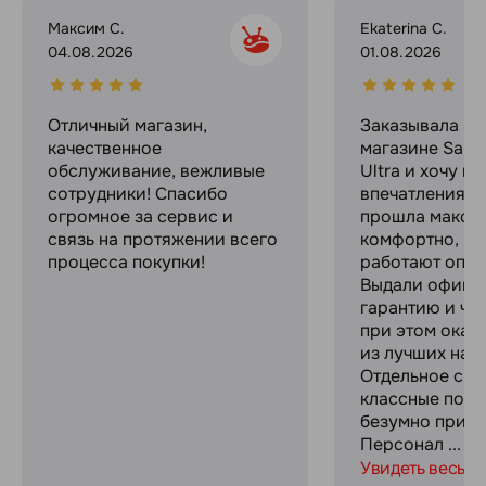
Максим С.
Ekaterina C.
04.08.2026
01.08.2026
Отличный магазин,
Заказывала в 
качественное
магазине Sams
обслуживание, вежливые
Ultra и хочу п
сотрудники! Спасибо
впечатлениями
огромное за сервис и
прошла макси
связь на протяжении всего
комфортно, ре
процесса покупки!
работают опер
Выдали офици
гарантию и че
при этом оказ
из лучших на р
Отдельное спа
классные пода
безумно прият
Персонал ...
Увидеть весь о