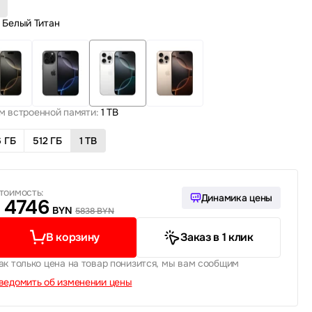
Белый Титан
м встроенной памяти:
1 TB
 ГБ
512 ГБ
1 TB
тоимость:
Динамика цены
4746
BYN
5838 BYN
В корзину
Заказ в 1 клик
ак только цена на товар понизится, мы вам сообщим
ведомить об изменении цены