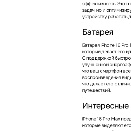
эффективность. Этот 
задач, но и оптимизир
устройству работать 
Батарея
Батарея iPhone 16 Pro
который делает его и
С поддержкой быстрой
улучшенной энергоэфф
что ваш смартфон всег
воспроизведения виде
что делает его отлич
путешествий.
Интересные
iPhone 16 Pro Max пр
которые выделяют его