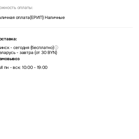
ожность оплаты:
аличная оплата(ЕРИП)
|
Наличные
оставка:
инск - сегодня (бесплатно)
еларусь - завтра (от 30 BYN)
амовывоз
ll пн - вск: 10:00 - 19:00