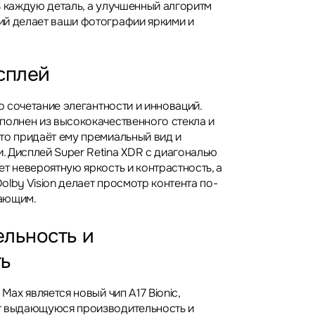
ь каждую деталь, а улучшенный алгоритм
й делает ваши фотографии яркими и
сплей
то сочетание элегантности и инноваций.
полнен из высококачественного стекла и
то придаёт ему премиальный вид и
 Дисплей Super Retina XDR с диагональю
т невероятную яркость и контрастность, а
lby Vision делает просмотр контента по-
ающим.
льность и
ть
Max является новый чип A17 Bionic,
т выдающуюся производительность и