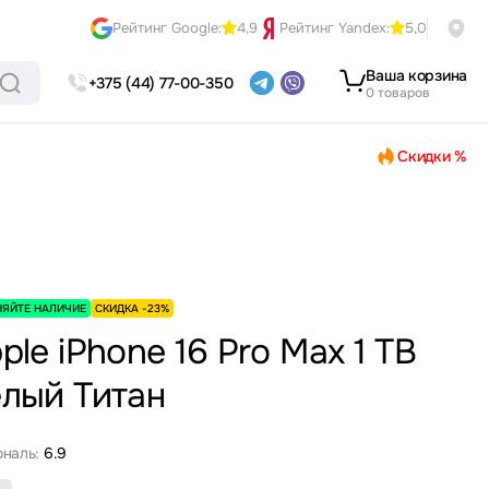
Рейтинг Google:
4,9
Рейтинг Yandex:
5,0
Ваша корзина
+375 (44) 77-00-350
0 товаров
Скидки %
НЯЙТЕ НАЛИЧИЕ
СКИДКА -23%
ple iPhone 16 Pro Max 1 TB
лый Титан
ональ:
6.9