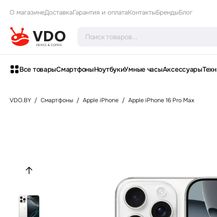
О магазине
Доставка
Гарантия и оплата
Контакты
Бренды
Блог
Все товары
Смартфоны
Ноутбуки
Умные часы
Аксессуары
Техн
VDO.BY
/
Смартфоны
/
Apple iPhone
/
Apple iPhone 16 Pro Max