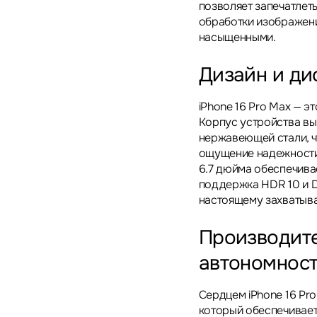
позволяет запечатлет
обработки изображени
насыщенными.
Дизайн и ди
iPhone 16 Pro Max — э
Корпус устройства вы
нержавеющей стали, ч
ощущение надежности.
6.7 дюйма обеспечивае
поддержка HDR 10 и Do
настоящему захватыв
Производите
автономнос
Сердцем iPhone 16 Pro 
который обеспечивае