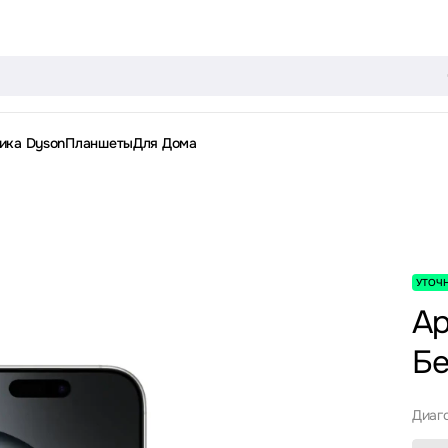
ика Dyson
Планшеты
Для Дома
УТОЧ
Ap
Бе
Диаг