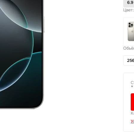
6.9
Цвет:
Объё
256
С
*
К
У