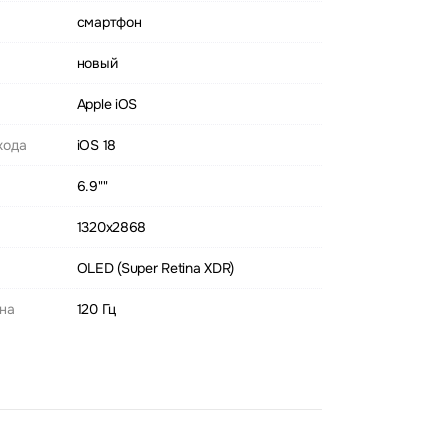
смартфон
новый
Apple iOS
хода
iOS 18
6.9""
1320x2868
OLED (Super Retina XDR)
ана
120 Гц