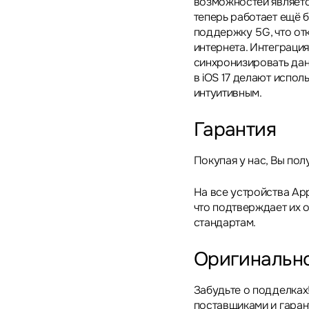
возможностей являетс
теперь работает ещё б
поддержку 5G, что от
интернета. Интеграция
синхронизировать дан
в iOS 17 делают испо
интуитивным.
Гарантия
Покупая у нас, Вы пол
На все устройства App
что подтверждает их 
стандартам.
Оригинальн
Забудьте о подделках
поставщиками и гара