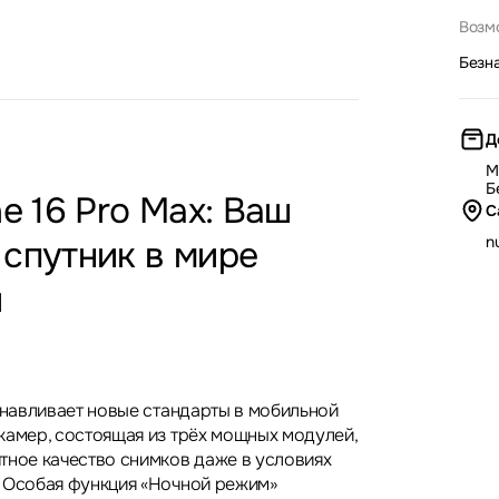
Возм
Безн
Д
М
Б
ne 16 Pro Max: Ваш
С
nu
спутник в мире
й
танавливает новые стандарты в мобильной
камер, состоящая из трёх мощных модулей,
тное качество снимков даже в условиях
 Особая функция «Ночной режим»