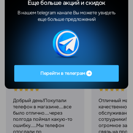
Еще больше акций и скидок
Показать еще
В нашем telegram канале Вы можете увидеть
еще больше предложений
Отзывы
Все отзывы
YANDEX
GOOGLE
Перейти в телеграм
Валентина Яцушкевич
Максим С.
06.08.2026
04.08.2026
Добрый день!Покупали
Отличный мага
телефон в магазине....все
качественное
было отлично....через
обслуживание
полгода поймал какую-то
сотрудники! С
ошибку.....Мы телефон
огромное за с
отослали по
связь на прот