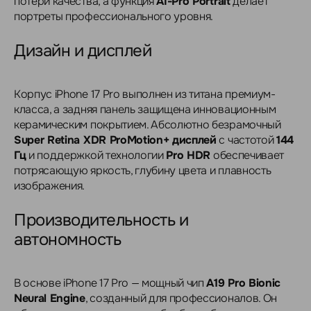
потери качества, а функция
AI-Pro Portrait
делает
портреты профессионального уровня.
Дизайн и дисплей
Корпус iPhone 17 Pro выполнен из титана премиум-
класса, а задняя панель защищена инновационным
керамическим покрытием. Абсолютно безрамочный
Super Retina XDR ProMotion+ дисплей
с частотой
144
Гц
и поддержкой технологии
Pro HDR
обеспечивает
потрясающую яркость, глубину цвета и плавность
изображения.
Производительность и
автономность
В основе iPhone 17 Pro — мощный чип
A19 Pro Bionic
Neural Engine
, созданный для профессионалов. Он