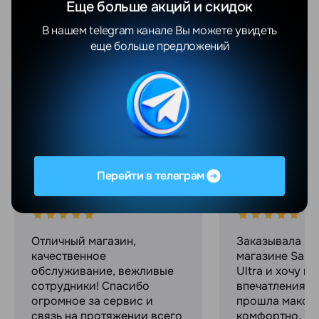
Еще больше акций и скидок
Показать еще
В нашем telegram канале Вы можете увидеть
еще больше предложений
Отзывы
Все отзывы
YANDEX
GOOGLE
Перейти в телеграм
Максим С.
Ekaterina C.
04.08.2026
01.08.2026
Отличный магазин,
Заказывала в 
качественное
магазине Sams
обслуживание, вежливые
Ultra и хочу п
сотрудники! Спасибо
впечатлениями
огромное за сервис и
прошла макси
связь на протяжении всего
комфортно, ре