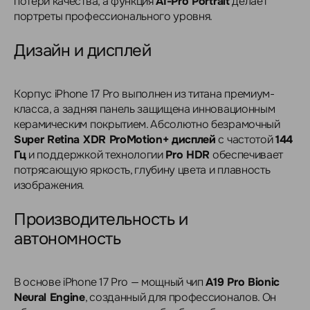
потери качества, а функция
AI-Pro Portrait
делает
портреты профессионального уровня.
Дизайн и дисплей
Корпус iPhone 17 Pro выполнен из титана премиум-
класса, а задняя панель защищена инновационным
керамическим покрытием. Абсолютно безрамочный
Super Retina XDR ProMotion+ дисплей
с частотой
144
Гц
и поддержкой технологии
Pro HDR
обеспечивает
потрясающую яркость, глубину цвета и плавность
изображения.
Производительность и
автономность
В основе iPhone 17 Pro — мощный чип
A19 Pro Bionic
Neural Engine
, созданный для профессионалов. Он