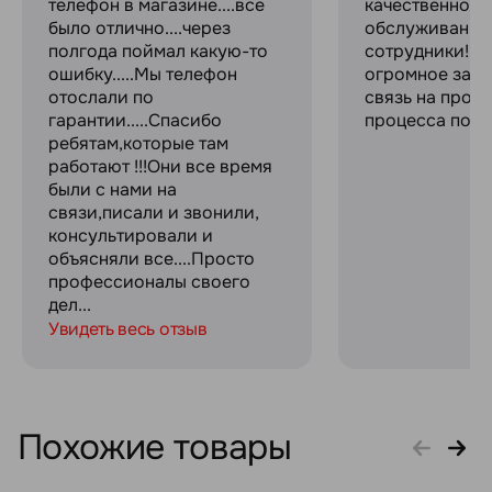
телефон в магазине....все
качественное
было отлично....через
обслуживание
полгода поймал какую-то
сотрудники! С
ошибку.....Мы телефон
огромное за с
отослали по
связь на прот
гарантии.....Спасибо
процесса поку
ребятам,которые там
работают !!!Они все время
были с нами на
связи,писали и звонили,
консультировали и
объясняли все....Просто
профессионалы своего
дел...
Увидеть весь отзыв
Похожие товары