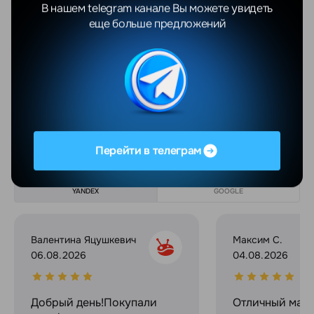
экрана
В нашем telegram канале Вы можете увидеть
еще больше предложений
Яркость экрана
2000 нит
Процессор
Apple S10
Показать еще
Отзывы
Перейти в телеграм
Все отзывы
YANDEX
GOOGLE
Валентина Яцушкевич
Максим С.
06.08.2026
04.08.2026
Добрый день!Покупали
Отличный мага