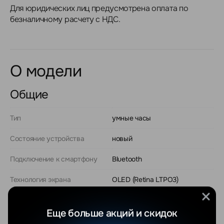
Для юридических лиц предусмотрена оплата по
безналичному расчету с НДС.
О модели
Общие
Тип
умные часы
Состояние устройства
новый
Подключение к смартфону
Bluetooth
Технология экрана
OLED (Retina LTPO3)
Разрешение экрана
416x496
Еще больше акций и скидок
Разрешающая способность
326 ppi