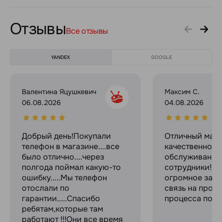
Отзывы
Все отзывы
YANDEX
GOOGLE
Валентина Яцушкевич
Максим С.
06.08.2026
04.08.2026
Добрый день!Покупали
Отличный мага
телефон в магазине....все
качественное
было отлично....через
обслуживание
полгода поймал какую-то
сотрудники! С
ошибку.....Мы телефон
огромное за с
отослали по
связь на прот
гарантии.....Спасибо
процесса поку
ребятам,которые там
работают !!!Они все время