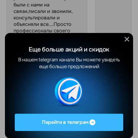
были с нами на
связи,писали и звонили,
консультировали и
объясняли все....Просто
профессионалы своего
дел...
Увидеть весь отзыв
Еще больше акций и скидок
В нашем telegram канале Вы можете увидеть
еще больше предложений
Новости
Все
5 августа 2026 г.
Складной iPhone (Fold / Ultra): что известно
Перейти в телеграм
перед презентацией
Apple десять лет наблюдала, как конкуренты набивают шишки