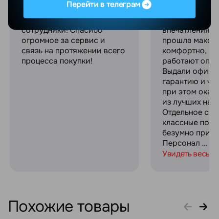
Перейти в телеграм
качественное
магазине Sams
обслуживание, вежливые
Ultra и хочу п
сотрудники! Спасибо
впечатлениями
огромное за сервис и
прошла макси
связь на протяжении всего
комфортно, ре
процесса покупки!
работают опер
Выдали офици
гарантию и че
при этом оказ
из лучших на р
Отдельное спа
классные пода
безумно прият
Персонал ...
Увидеть весь о
Похожие товары