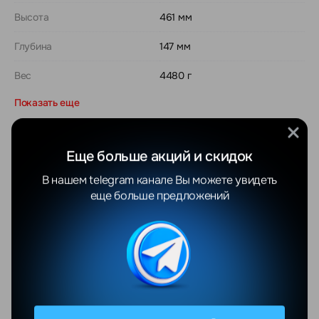
Высота
461 мм
Глубина
147 мм
Вес
4480 г
Показать еще
Еще больше акций и скидок
Отзывы
Все отзывы
В нашем telegram канале Вы можете увидеть
еще больше предложений
YANDEX
GOOGLE
Максим С.
Ekaterina C.
04.08.2026
01.08.2026
Отличный магазин,
Заказывала в 