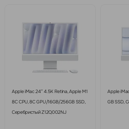
Apple iMac 24” 4.5K Retina, Apple M1
Apple iMac
8C CPU, 8C GPU/16GB/256GB SSD,
GB SSD, 
Серебристый Z12Q002NJ