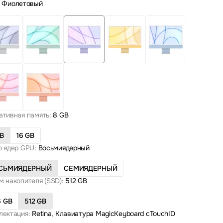
Фиолетовый
ативная память:
8 GB
GB
16 GB
о ядер GPU:
Восьмиядерный
СЬМИЯДЕРНЫЙ
СЕМИЯДЕРНЫЙ
 накопителя (SSD):
512 GB
6 GB
512 GB
лектация:
Retina, Клавиатура MagicKeyboard сTouchID