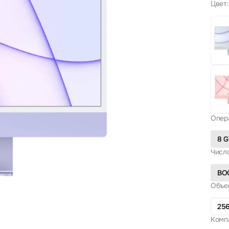
Цвет:
Опер
8 
Числ
ВО
Объем
25
Комп