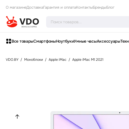
О магазине
Доставка
Гарантия и оплата
Контакты
Бренды
Блог
Все товары
Смартфоны
Ноутбуки
Умные часы
Аксессуары
Техн
VDO.BY
/
Моноблоки
/
Apple iMac
/
Apple iMac M1 2021