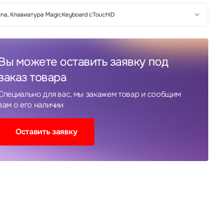
ina, Клавиатура MagicKeyboard сTouchID
Вы можете оставить заявку под
заказ товара
Специально для вас, мы закажем товар и сообщим
вам о его наличии
Оставить заявку