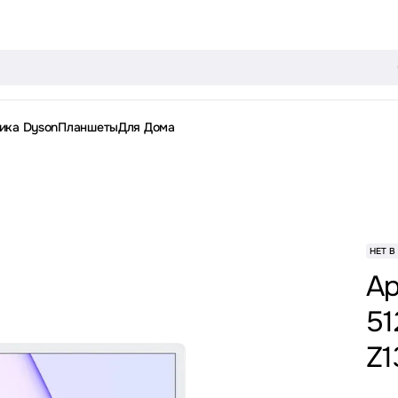
ика Dyson
Планшеты
Для Дома
НЕТ В
Ap
51
Z