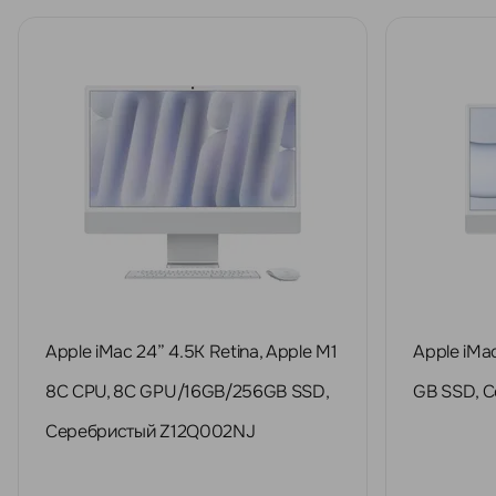
Apple iMac 24” 4.5K Retina, Apple M1
Apple iMac
8C CPU, 8C GPU/16GB/256GB SSD,
GB SSD, 
Серебристый Z12Q002NJ