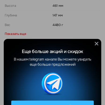
Высота
461 мм
Глубина
147 мм
Вес
4480 г
Показать еще
Еще больше акций и скидок
Отзывы
Все отзывы
В нашем telegram канале Вы можете увидеть
еще больше предложений
YANDEX
GOOGLE
Валентина Яцушкевич
Максим С.
06.08.2026
04.08.2026
Добрый день!Покупали
Отличный мага