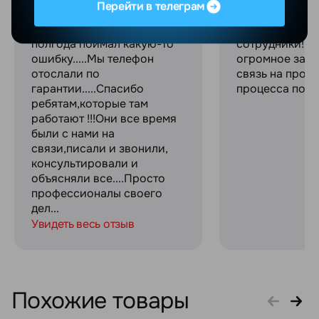
Перейти в телеграм
телефон в магазине....все
качественное
было отлично....через
обслуживание
полгода поймал какую-то
сотрудники! С
ошибку.....Мы телефон
огромное за с
отослали по
связь на прот
гарантии.....Спасибо
процесса поку
ребятам,которые там
работают !!!Они все время
были с нами на
связи,писали и звонили,
консультировали и
объясняли все....Просто
профессионалы своего
дел...
Увидеть весь отзыв
Похожие товары