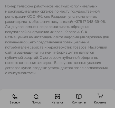
Номер телефона работников местных исполнительных
и распорядительных органов по месту государственной
регистрации ООО «Яблоко Раздора», уполномоченных
рассматривать обращения покупателей: +375 17 348-39-06.
Лицо, уполномоченное рассматривать обращения
покупателей о нарушении их прав: Карпович С.А.
Размещенная на настоящем сайте информация отражена для
получения общего представления потенциальным
потребителем свойств и характеристик товаров. Настоящий
сайт и размещенная на нем информация не является
публичной офертой. С договором публичной оферты вы
можете ознакомиться
здесь
. Все существенные условия
договора купли-продажи утверждаются после согласования
с консультантами.
Звонок
Поиск
Каталог
Контакты
Корзина
Стоимость: