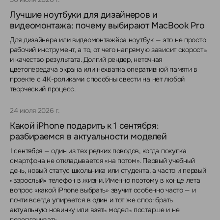
Лучшие ноутбуки для дизайнеров и
видеомонтажа: почему выбирают MacBook Pro
Для дизайнера или видеомонтажёра ноутбук — это не просто
рабочий инструмент, а то, от чего напрямую зависит скорость
и качество результата. Долгий рендер, неточная
цветопередача экрана или нехватка оперативной памяти в
проекте с 4K-роликами способны свести на нет любой
творческий процесс.
24 июля 2026 г.
Какой iPhone подарить к 1 сентября:
разбираемся в актуальности моделей
1 сентября — один из тех редких поводов, когда покупка
смартфона не откладывается «на потом». Первый учебный
день, новый статус школьника или студента, а часто и первый
«взрослый» телефон в жизни. Именно поэтому в конце лета
вопрос «какой iPhone выбрать» звучит особенно часто — и
почти всегда упирается в один и тот же спор: брать
актуальную новинку или взять модель постарше и не
переплачивать.