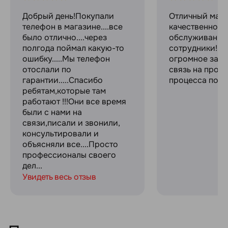
Добрый день!Покупали
Отличный мага
телефон в магазине....все
качественное
было отлично....через
обслуживание
полгода поймал какую-то
сотрудники! С
ошибку.....Мы телефон
огромное за с
отослали по
связь на прот
гарантии.....Спасибо
процесса поку
ребятам,которые там
работают !!!Они все время
были с нами на
связи,писали и звонили,
консультировали и
объясняли все....Просто
профессионалы своего
дел...
Увидеть весь отзыв