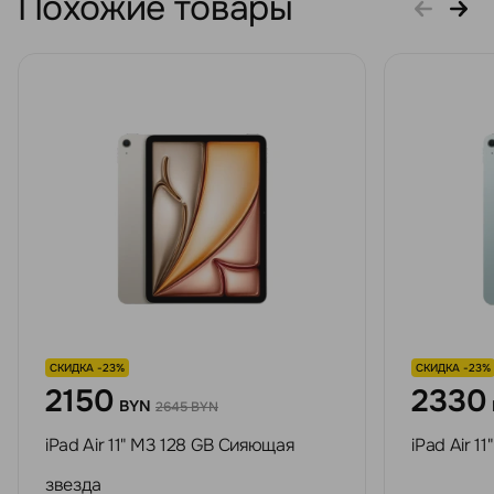
Похожие товары
СКИДКА -23%
СКИДКА -23%
2150
2330
BYN
2645 BYN
iPad Air 11" M3 128 GB Сияющая
iPad Air 1
звезда