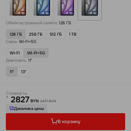
Объём встроенной памяти:
128 ГБ
128 ГБ
256 ГБ
512 ГБ
1 TB
Связь:
Wi-Fi+5G
WI-FI
WI-FI+5G
Диагональ:
11"
11"
13"
Стоимость:
2827
*
BYN
3477 BYN
Динамика цены
В корзину