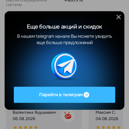
Версия операционной
iPadOS 18
системы
Диагональ экрана
11.0""
Еще больше акций и скидок
Разрешение экрана
2360x1640
В нашем telegram канале Вы можете увидеть
Матрица экрана
IPS
еще больше предложений
Показать еще
Отзывы
Все отзывы
YANDEX
GOOGLE
Перейти в телеграм
Валентина Яцушкевич
Максим С.
06.08.2026
04.08.2026