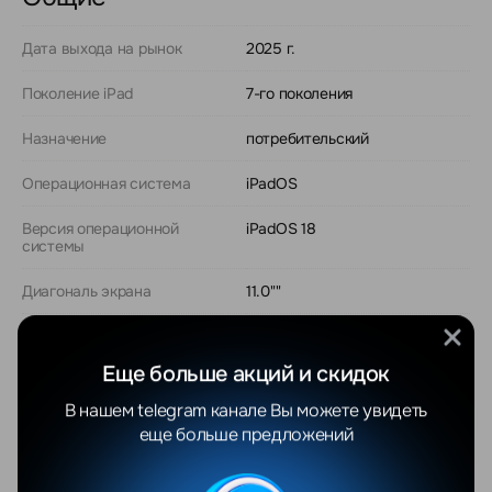
Дата выхода на рынок
2025 г.
Поколение iPad
7-го поколения
Назначение
потребительский
Операционная система
iPadOS
Версия операционной
iPadOS 18
системы
Диагональ экрана
11.0""
Разрешение экрана
2360x1640
Еще больше акций и скидок
Матрица экрана
IPS
В нашем telegram канале Вы можете увидеть
Показать еще
еще больше предложений