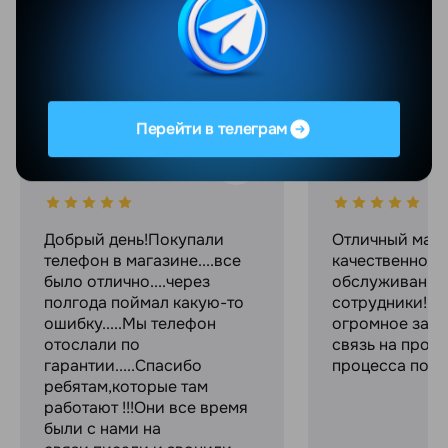
Отзывы
Все отзывы
YANDEX
GOOGLE
Перейти в телеграм
Валентина Яцушкевич
Максим С.
06.08.2026
04.08.2026
Добрый день!Покупали
Отличный мага
телефон в магазине....все
качественное
было отлично....через
обслуживание
полгода поймал какую-то
сотрудники! С
ошибку.....Мы телефон
огромное за с
отослали по
связь на прот
гарантии.....Спасибо
процесса поку
ребятам,которые там
работают !!!Они все время
были с нами на