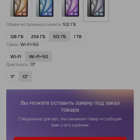
Объём встроенной памяти:
512 ГБ
128 ГБ
256 ГБ
512 ГБ
1 TB
Связь:
Wi-Fi+5G
WI-FI
WI-FI+5G
Диагональ:
13"
11"
13"
Вы можете оставить заявку под заказ
товара
Специально для вас, мы закажем товар и сообщим
вам о его наличии