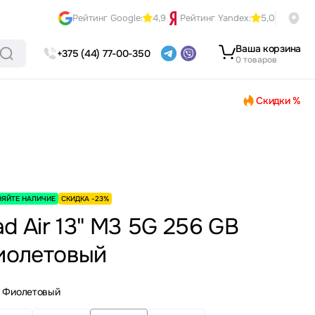
Рейтинг Google:
4,9
Рейтинг Yandex:
5,0
Ваша корзина
+375 (44) 77-00-350
0 товаров
Скидки %
НЯЙТЕ НАЛИЧИЕ
СКИДКА -23%
ad Air 13" M3 5G 256 GB
иолетовый
Фиолетовый