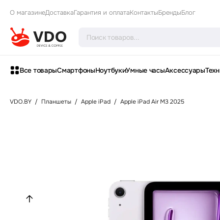
О магазине
Доставка
Гарантия и оплата
Контакты
Бренды
Блог
Все товары
Смартфоны
Ноутбуки
Умные часы
Аксессуары
Техн
VDO.BY
/
Планшеты
/
Apple iPad
/
Apple iPad Air M3 2025