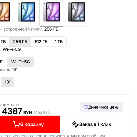
м встроенной памяти:
256 ГБ
 ГБ
256 ГБ
512 ГБ
1 TB
:
Wi-Fi+5G
FI
WI-FI+5G
ональ:
13"
13"
тоимость:
Динамика цены
4387
BYN
5396 BYN
В корзину
Заказ в 1 клик
ак только цена на товар понизится, мы вам сообщим