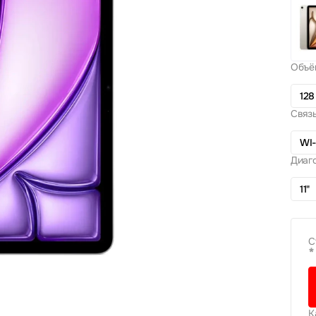
Объё
128
Связь
WI-
Диаг
11"
С
*
К