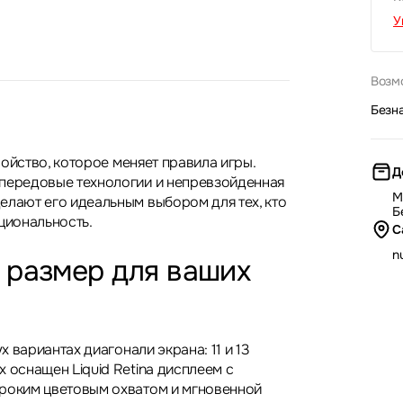
У
Возм
Безн
тройство, которое меняет правила игры.
Д
передовые технологии и непревзойденная
М
елают его идеальным выбором для тех, кто
Б
циональность.
С
nu
 размер для ваших
ух вариантах диагонали экрана: 11 и 13
 оснащен Liquid Retina дисплеем с
роким цветовым охватом и мгновенной