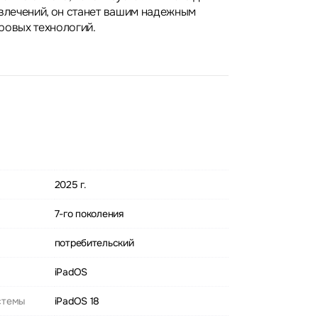
звлечений, он станет вашим надежным
ровых технологий.
2025 г.
7-го поколения
потребительский
iPadOS
стемы
iPadOS 18