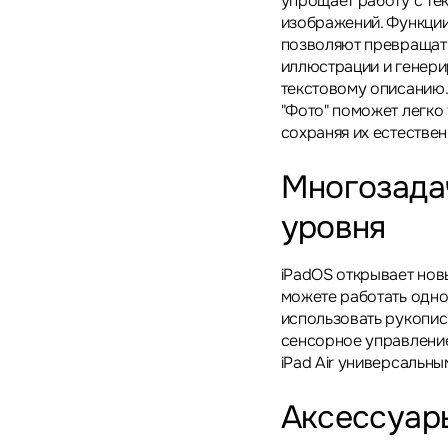
упрощает работу с те
изображений. Функции
позволяют превращат
иллюстрации и генери
текстовому описанию.
"Фото" поможет легко
сохраняя их естествен
Многозада
уровня
iPadOS открывает нов
можете работать одно
использовать рукопис
сенсорное управление
iPad Air универсальны
Аксессуар