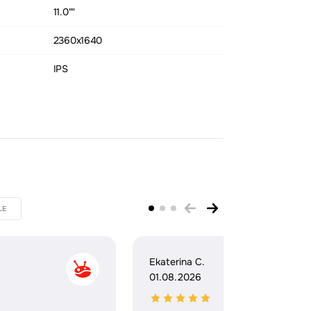
11.0""
2360x1640
IPS
LE
Ekaterina C.
01.08.2026