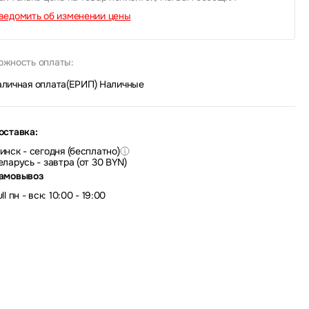
ведомить об изменении цены
ожность оплаты:
аличная оплата(ЕРИП)
|
Наличные
оставка:
инск - сегодня (бесплатно)
еларусь - завтра (от 30 BYN)
амовывоз
ll пн - вск: 10:00 - 19:00