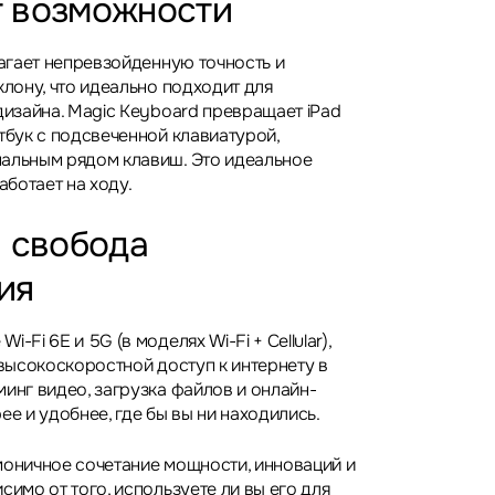
 возможности
лагает непревзойденную точность и
клону, что идеально подходит для
дизайна. Magic Keyboard превращает iPad
тбук с подсвеченной клавиатурой,
альным рядом клавиш. Это идеальное
аботает на ходу.
и свобода
ия
-Fi 6E и 5G (в моделях Wi-Fi + Cellular),
 высокоскоростной доступ к интернету в
инг видео, загрузка файлов и онлайн-
ее и удобнее, где бы вы ни находились.
армоничное сочетание мощности, инноваций и
симо от того, используете ли вы его для