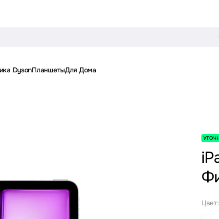
ика Dyson
Планшеты
Для Дома
УТОЧ
iP
Ф
Цвет: