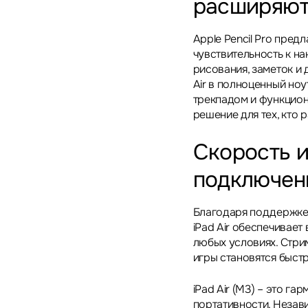
расширяют
Apple Pencil Pro пред
чувствительность к на
рисования, заметок и 
Air в полноценный ноу
трекпадом и функцион
решение для тех, кто р
Скорость 
подключен
Благодаря поддержке Wi
iPad Air обеспечивает
любых условиях. Стрим
игры становятся быстр
iPad Air (M3) – это г
портативности. Незави