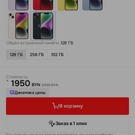
Объём встроенной памяти:
128 ГБ
128 ГБ
256 ГБ
512 ГБ
Стоимость:
1950
*
BYN
2399 BYN
Динамика цены
В корзину
Заказ в 1 клик
Как только цена на товар понизится, мы вам сообщим