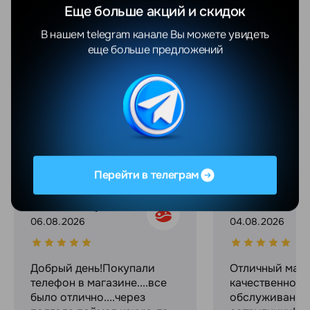
Технология экрана
OLED (Super Retina XDR)
Еще больше акций и скидок
Частота обновления экрана
60 Гц
В нашем telegram канале Вы можете увидеть
еще больше предложений
Показать еще
Отзывы
Все отзывы
YANDEX
GOOGLE
Перейти в телеграм
Валентина Яцушкевич
Максим С.
06.08.2026
04.08.2026
Добрый день!Покупали
Отличный мага
телефон в магазине....все
качественное
было отлично....через
обслуживание