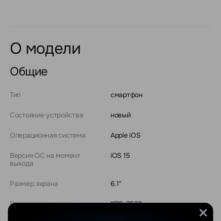
О модели
Общие
Тип
смартфон
Состояние устройства
новый
Операционная система
Apple iOS
Версия ОС на момент
iOS 15
выхода
Размер экрана
6.1"
Разрешение экрана
1170x2532