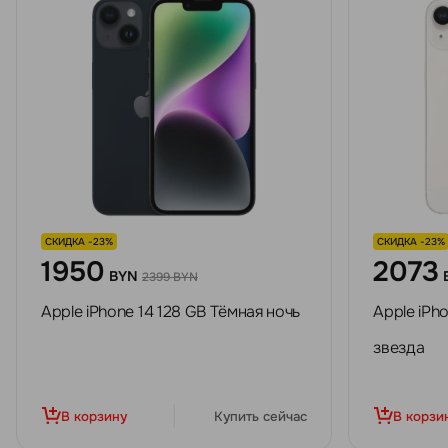
СКИДКА -23%
СКИДКА -23%
1950
2073
BYN
2399 BYN
Apple iPhone 14 128 GB Тёмная ночь
Apple iPh
звезда
В корзину
Купить сейчас
В корзи