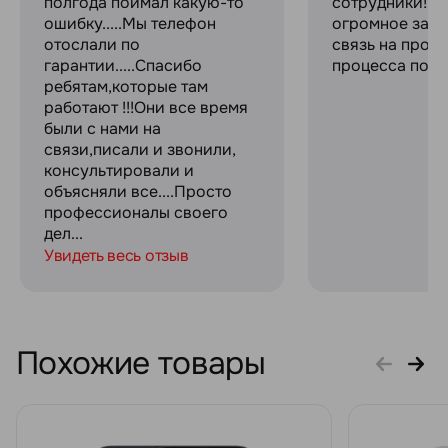
полгода поймал какую-то
сотрудники! С
ошибку.....Мы телефон
огромное за с
отослали по
связь на прот
гарантии.....Спасибо
процесса поку
ребятам,которые там
работают !!!Они все время
были с нами на
связи,писали и звонили,
консультировали и
объясняли все....Просто
профессионалы своего
дел...
Увидеть весь отзыв
Похожие товары