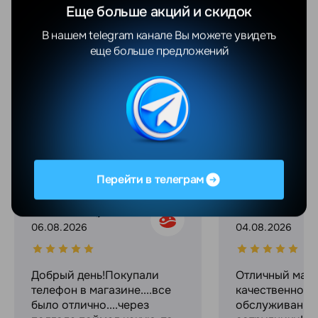
Технология экрана
OLED (Super Retina XDR)
Еще больше акций и скидок
Частота обновления экрана
60 Гц
В нашем telegram канале Вы можете увидеть
еще больше предложений
Показать еще
Отзывы
Все отзывы
YANDEX
GOOGLE
Перейти в телеграм
Валентина Яцушкевич
Максим С.
06.08.2026
04.08.2026
Добрый день!Покупали
Отличный мага
телефон в магазине....все
качественное
было отлично....через
обслуживание