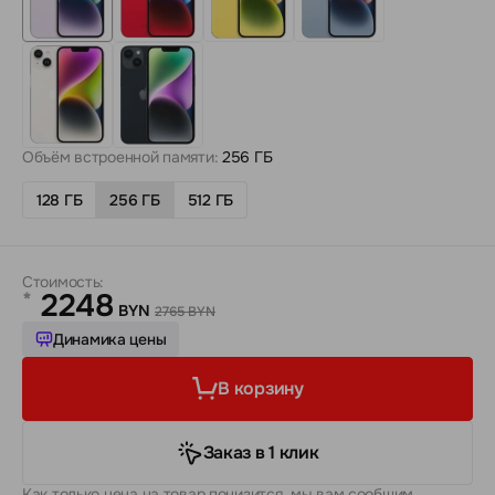
Объём встроенной памяти:
256 ГБ
128 ГБ
256 ГБ
512 ГБ
Стоимость:
2248
*
BYN
2765 BYN
Динамика цены
В корзину
Заказ в 1 клик
Как только цена на товар понизится, мы вам сообщим