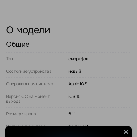
О модели
Общие
Тип
смартфон
Состояние устройства
новый
Операционная система
Apple iOS
Версия ОС на момент
iOS 15
выхода
Размер экрана
6.1"
Разрешение экрана
1170x2532