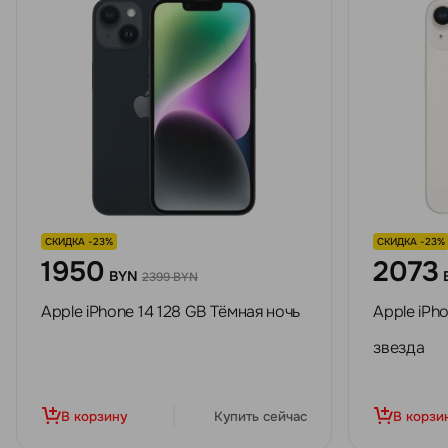
СКИДКА -23%
СКИДКА -23%
1950
2073
BYN
2399 BYN
Apple iPhone 14 128 GB Тёмная ночь
Apple iPh
звезда
В корзину
Купить сейчас
В корзи