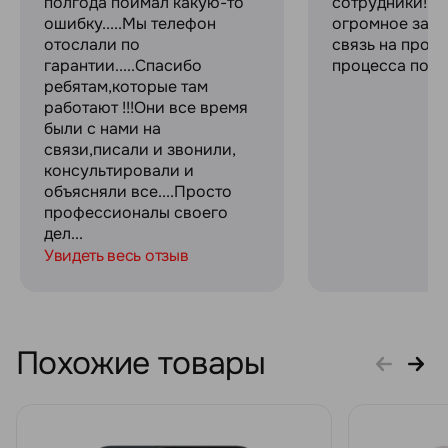
полгода поймал какую-то
сотрудники! С
ошибку.....Мы телефон
огромное за с
отослали по
связь на прот
гарантии.....Спасибо
процесса поку
ребятам,которые там
работают !!!Они все время
были с нами на
связи,писали и звонили,
консультировали и
объясняли все....Просто
профессионалы своего
дел...
Увидеть весь отзыв
Похожие товары