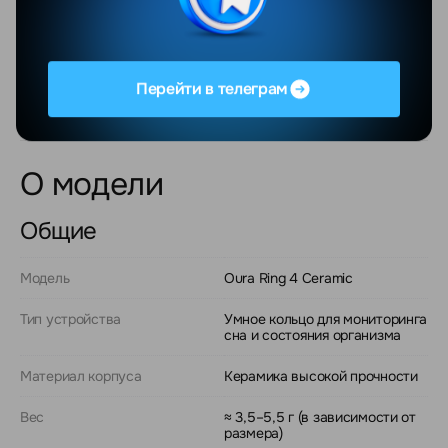
Если нужен компактный трекер здоровья, который
сочетает точность измерений и сдержанный дизайн,
Oura Ring 4 справляется с этой задачей без лишнего
шума.
Перейти в телеграм
О модели
Общие
Модель
Oura Ring 4 Ceramic
Тип устройства
Умное кольцо для мониторинга
сна и состояния организма
Материал корпуса
Керамика высокой прочности
Вес
≈ 3,5–5,5 г (в зависимости от
размера)