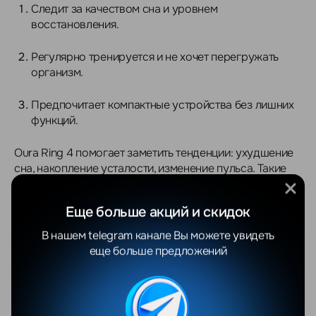
Следит за качеством сна и уровнем
восстановления.
Регулярно тренируется и не хочет перегружать
организм.
Предпочитает компактные устройства без лишних
функций.
Oura Ring 4 помогает заметить тенденции: ухудшение
сна, накопление усталости, изменение пульса. Такие
детали сложно уловить интуитивно, особенно в ритме
работы и тренировок.
Еще больше акций и скидок
Кольцо не требует внимания. Оно просто собирает
В нашем telegram канале Вы можете увидеть
данные — аккуратно и постоянно. А вы в любой момент
еще больше предложений
можете открыть приложение и увидеть реальное
состояние организма, без предположений и
субъективных ощущений.