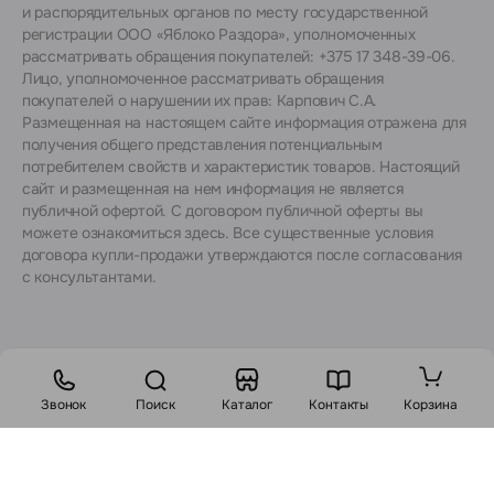
и распорядительных органов по месту государственной
регистрации ООО «Яблоко Раздора», уполномоченных
рассматривать обращения покупателей: +375 17 348-39-06.
Лицо, уполномоченное рассматривать обращения
покупателей о нарушении их прав: Карпович С.А.
Размещенная на настоящем сайте информация отражена для
получения общего представления потенциальным
потребителем свойств и характеристик товаров. Настоящий
сайт и размещенная на нем информация не является
публичной офертой. С договором публичной оферты вы
можете ознакомиться
здесь
. Все существенные условия
договора купли-продажи утверждаются после согласования
с консультантами.
Звонок
Поиск
Каталог
Контакты
Корзина
Стоимость:
1960
BYN
2411 BYN