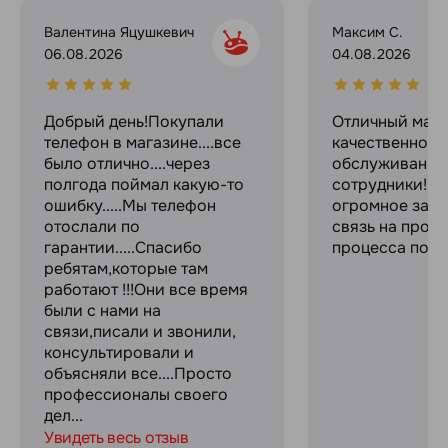
Валентина Яцушкевич
Максим С.
06.08.2026
04.08.2026
Добрый день!Покупали
Отличный мага
телефон в магазине....все
качественное
было отлично....через
обслуживание
полгода поймал какую-то
сотрудники! С
ошибку.....Мы телефон
огромное за с
отослали по
связь на прот
гарантии.....Спасибо
процесса поку
ребятам,которые там
работают !!!Они все время
были с нами на
связи,писали и звонили,
консультировали и
объясняли все....Просто
профессионалы своего
дел...
Увидеть весь отзыв