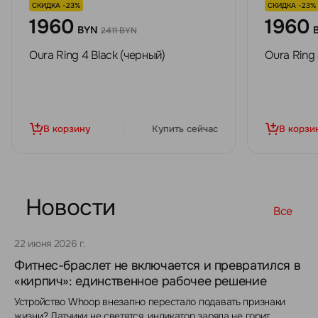
СКИДКА -23%
СКИДКА -23%
1960
1960
BYN
2411 BYN
Oura Ring 4 Black (черный)
Oura Ring
В корзину
Купить сейчас
В корзи
Новости
Все
22 июня 2026 г.
Фитнес-браслет не включается и превратился в
«кирпич»: единственное рабочее решение
Устройство Whoop внезапно перестало подавать признаки
жизни? Датчики не светятся, индикатор заряда не горит,