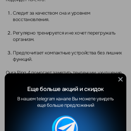
Следит за качеством сна и уровнем
восстановления.
Регулярно тренируется и не хочет перегружать
организм.
Предпочитает компактные устройства без лишних
функций.
Oura Ring 4 помогает заметить тенденции: ухудшение
сна, накопление усталости, изменение пульса. Такие
детали сложно уловить интуитивно, особенно в ритме
Еще больше акций и скидок
работы и тренировок.
В нашем telegram канале Вы можете увидеть
еще больше предложений
Кольцо не требует внимания. Оно просто собирает
данные — аккуратно и постоянно. А вы в любой момент
можете открыть приложение и увидеть реальное
состояние организма, без предположений и