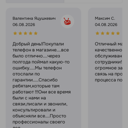
Валентина Яцушкевич
Максим С.
06.08.2026
04.08.2026
Добрый день!Покупали
Отличный мага
телефон в магазине....все
качественное
было отлично....через
обслуживание
полгода поймал какую-то
сотрудники! С
ошибку.....Мы телефон
огромное за с
отослали по
связь на прот
гарантии.....Спасибо
процесса поку
ребятам,которые там
работают !!!Они все время
были с нами на
связи,писали и звонили,
консультировали и
объясняли все....Просто
профессионалы своего
дел...