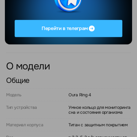
субъективных ощущений.
Если нужен компактный трекер здоровья, который
сочетает точность измерений и сдержанный дизайн,
Oura Ring 4 справляется с этой задачей без лишнего
Перейти в телеграм
шума.
О модели
Общие
Модель
Oura Ring 4
Тип устройства
Умное кольцо для мониторинга
сна и состояния организма
Материал корпуса
Титан с защитным покрытием