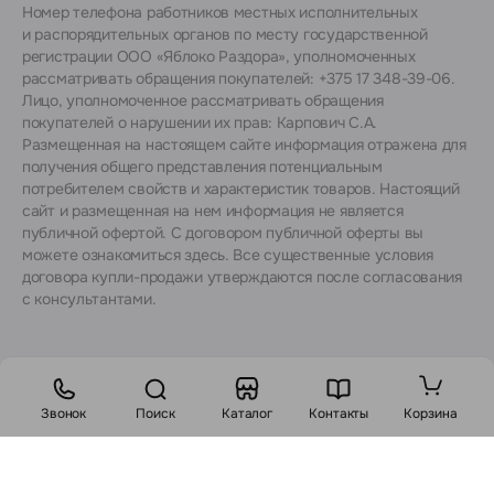
Номер телефона работников местных исполнительных
и распорядительных органов по месту государственной
регистрации ООО «Яблоко Раздора», уполномоченных
рассматривать обращения покупателей: +375 17 348-39-06.
Лицо, уполномоченное рассматривать обращения
покупателей о нарушении их прав: Карпович С.А.
Размещенная на настоящем сайте информация отражена для
получения общего представления потенциальным
потребителем свойств и характеристик товаров. Настоящий
сайт и размещенная на нем информация не является
публичной офертой. С договором публичной оферты вы
можете ознакомиться
здесь
. Все существенные условия
договора купли-продажи утверждаются после согласования
с консультантами.
Звонок
Поиск
Каталог
Контакты
Корзина
Стоимость:
1960
BYN
2411 BYN