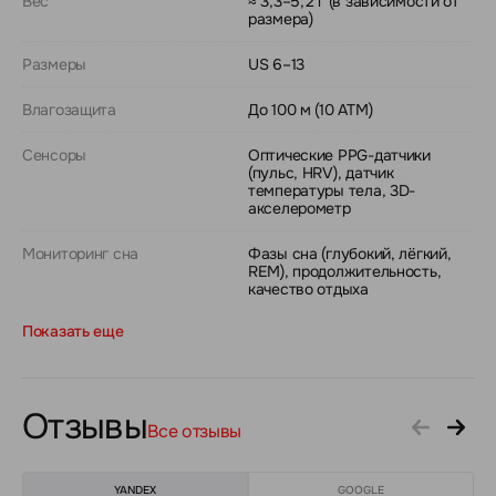
Вес
≈ 3,3–5,2 г (в зависимости от
размера)
Размеры
US 6–13
Влагозащита
До 100 м (10 ATM)
Сенсоры
Оптические PPG-датчики
(пульс, HRV), датчик
температуры тела, 3D-
акселерометр
Мониторинг сна
Фазы сна (глубокий, лёгкий,
REM), продолжительность,
качество отдыха
Показать еще
Отзывы
Все отзывы
YANDEX
GOOGLE