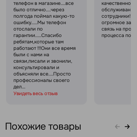
телефон в магазине....все
качественное
было отлично....через
обслуживание
полгода поймал какую-то
сотрудники! С
ошибку.....Мы телефон
огромное за с
отослали по
связь на прот
гарантии.....Спасибо
процесса поку
ребятам,которые там
работают !!!Они все время
были с нами на
связи,писали и звонили,
консультировали и
объясняли все....Просто
профессионалы своего
дел...
Увидеть весь отзыв
Похожие товары