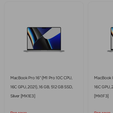
MacBook Pro 16" (M1 Pro 10C CPU,
MacBook P
16C GPU, 2021), 16 GB, 512 GB SSD,
16C GPU, 2
Silver [MK1E3]
[MK1F3]
Под заказ
Под заказ