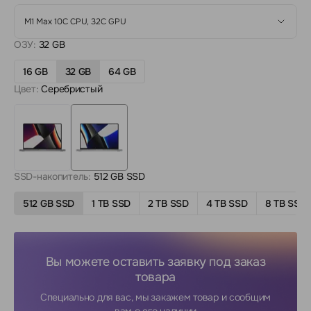
M1 Max 10C CPU, 32C GPU
ОЗУ:
32 GB
16 GB
32 GB
64 GB
Цвет:
Серебристый
SSD-накопитель:
512 GB SSD
512 GB SSD
1 TB SSD
2 TB SSD
4 TB SSD
8 TB SSD
Вы можете оставить заявку под заказ
товара
Специально для вас, мы закажем товар и сообщим