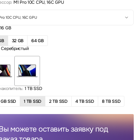
ессор:
M1 Pro 10C CPU, 16C GPU
Pro 10C CPU, 16C GPU
16 GB
GB
32 GB
64 GB
Серебристый
накопитель:
1 TB SSD
 GB SSD
1 TB SSD
2 TB SSD
4 TB SSD
8 TB SSD
Вы можете оставить заявку под
заказ товара