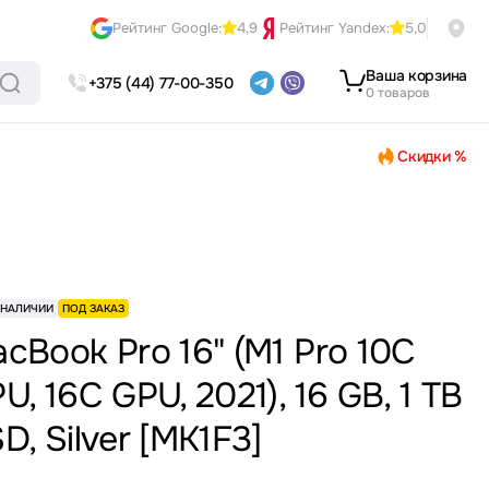
Рейтинг Google:
4,9
Рейтинг Yandex:
5,0
Ваша корзина
+375 (44) 77-00-350
0 товаров
Скидки %
 НАЛИЧИИ
ПОД ЗАКАЗ
cBook Pro 16" (M1 Pro 10C
U, 16C GPU, 2021), 16 GB, 1 TB
D, Silver [MK1F3]