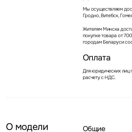
Мы осуществляем дост
Гродно, Витебск, Гоме
Жителям Минска дост
покупке товара от 700
городам Беларуси сос
Оплата
Для юридических лиц 
расчету с НДС.
О модели
Общие