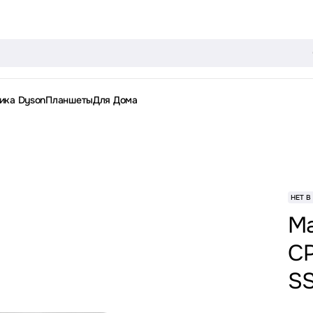
ика Dyson
Планшеты
Для Дома
НЕТ В
Ma
CP
SS