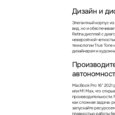
Дизайн и ди
Элегантный корпус из
вид, но и обеспечивае
Retina дисплей с диаг
невероятной четкость
технологии True Tone
дизайнерам и художни
Производите
автономнос
MacBook Pro 16" 2021 
или M1 Max, что откры
производительности. 
как сложная задача: 
запускайте ресурсое
плавностью работы бе