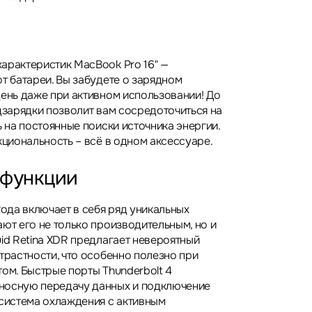
арактеристик MacBook Pro 16" —
т батареи. Вы забудете о зарядном
день даже при активном использовании! До
одзарядки позволит вам сосредоточиться на
ь на постоянные поиски источника энергии.
кциональность – всё в одном аксессуаре.
 функции
года включает в себя ряд уникальных
ют его не только производительным, но и
id Retina XDR предлагает невероятный
трастности, что особенно полезно при
ом. Быстрые порты Thunderbolt 4
носную передачу данных и подключение
 система охлаждения с активным