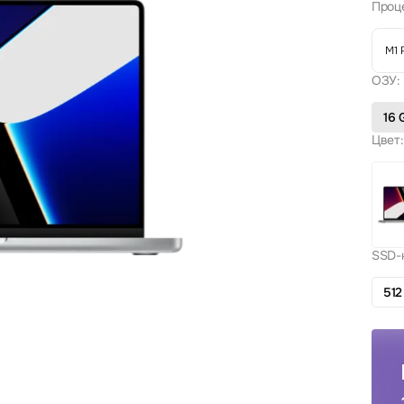
Проц
M1 
ОЗУ:
16 
Цвет:
SSD-
512