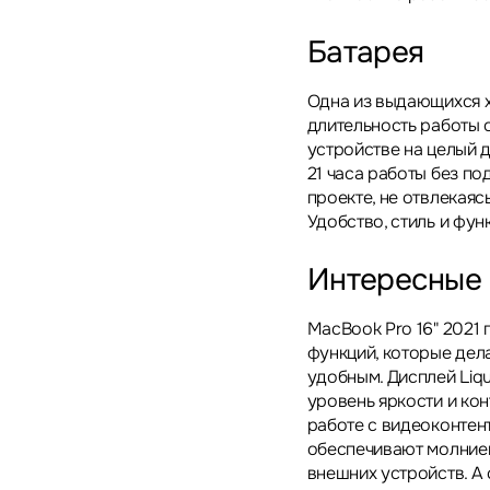
Батарея
Одна из выдающихся х
длительность работы о
устройстве на целый 
21 часа работы без п
проекте, не отвлекаяс
Удобство, стиль и фун
Интересные
MacBook Pro 16" 2021 
функций, которые дела
удобным. Дисплей Liqu
уровень яркости и кон
работе с видеоконтент
обеспечивают молние
внешних устройств. А