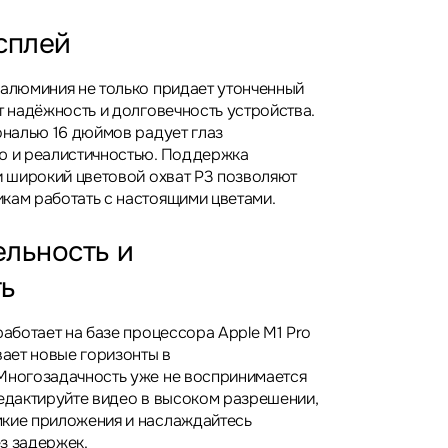
сплей
 алюминия не только придает утонченный
т надёжность и долговечность устройства.
ональю 16 дюймов радует глаз
ю и реалистичностью. Поддержка
 и широкий цветовой охват P3 позволяют
кам работать с настоящими цветами.
льность и
ть
работает на базе процессора Apple M1 Pro
вает новые горизонты в
Многозадачность уже не воспринимается
редактируйте видео в высоком разрешении,
мкие приложения и наслаждайтесь
з задержек.