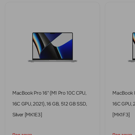
MacBook Pro 16" (M1 Pro 10C CPU,
MacBook P
16C GPU, 2021), 16 GB, 512 GB SSD,
16C GPU, 2
Silver [MK1E3]
[MK1F3]
Под заказ
Под заказ