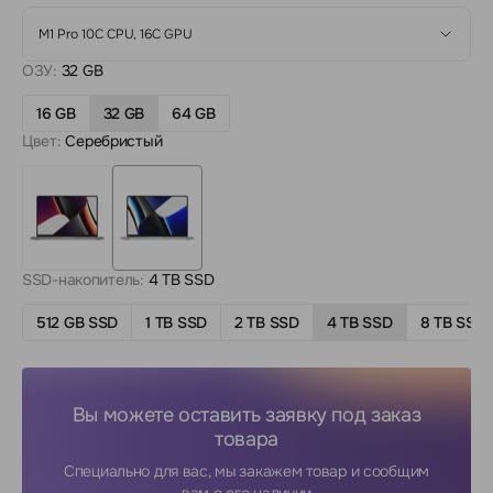
M1 Pro 10C CPU, 16C GPU
ОЗУ:
32 GB
16 GB
32 GB
64 GB
Цвет:
Серебристый
SSD-накопитель:
4 TB SSD
512 GB SSD
1 TB SSD
2 TB SSD
4 TB SSD
8 TB SSD
Вы можете оставить заявку под заказ
товара
Специально для вас, мы закажем товар и сообщим