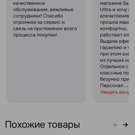
качественное
магазине Sams
обслуживание, вежливые
Ultra и хочу п
сотрудники! Спасибо
впечатлениями
огромное за сервис и
прошла макси
связь на протяжении всего
комфортно, ре
процесса покупки!
работают опер
Выдали офици
гарантию и че
при этом оказ
из лучших на р
Отдельное спа
классные пода
безумно прият
Персонал ...
Увидеть весь о
Похожие товары