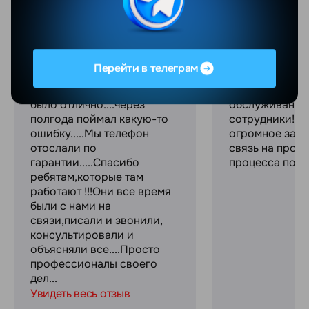
Валентина Яцушкевич
Максим С.
06.08.2026
04.08.2026
Перейти в телеграм
Добрый день!Покупали
Отличный мага
телефон в магазине....все
качественное
было отлично....через
обслуживание
полгода поймал какую-то
сотрудники! С
ошибку.....Мы телефон
огромное за с
отослали по
связь на прот
гарантии.....Спасибо
процесса поку
ребятам,которые там
работают !!!Они все время
были с нами на
связи,писали и звонили,
консультировали и
объясняли все....Просто
профессионалы своего
дел...
Увидеть весь отзыв