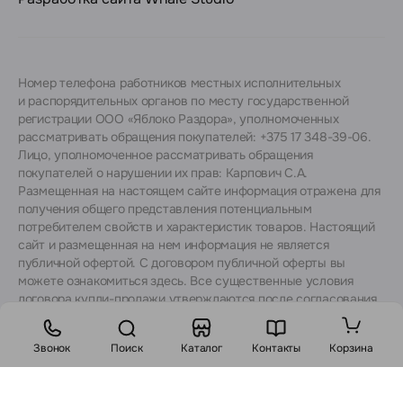
Номер телефона работников местных исполнительных
и распорядительных органов по месту государственной
регистрации ООО «Яблоко Раздора», уполномоченных
рассматривать обращения покупателей: +375 17 348-39-06.
Лицо, уполномоченное рассматривать обращения
покупателей о нарушении их прав: Карпович С.А.
Размещенная на настоящем сайте информация отражена для
получения общего представления потенциальным
потребителем свойств и характеристик товаров. Настоящий
сайт и размещенная на нем информация не является
публичной офертой. С договором публичной оферты вы
можете ознакомиться
здесь
. Все существенные условия
договора купли-продажи утверждаются после согласования
с консультантами.
Звонок
Поиск
Каталог
Контакты
Корзина
Стоимость: