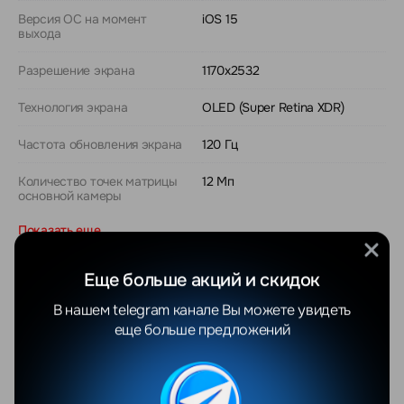
Версия ОС на момент
iOS 15
выхода
Разрешение экрана
1170x2532
Технология экрана
OLED (Super Retina XDR)
Частота обновления экрана
120 Гц
Количество точек матрицы
12 Мп
основной камеры
Показать еще
Еще больше акций и скидок
Отзывы
В нашем telegram канале Вы можете увидеть
Все отзывы
еще больше предложений
YANDEX
GOOGLE