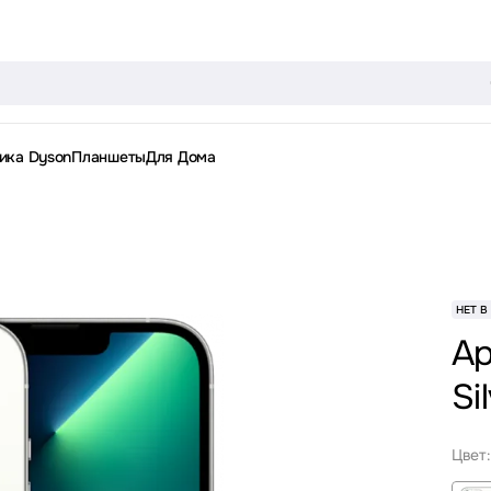
ика Dyson
Планшеты
Для Дома
НЕТ В
Ap
Si
Цвет: