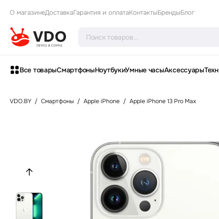
О магазине
Доставка
Гарантия и оплата
Контакты
Бренды
Блог
Все товары
Смартфоны
Ноутбуки
Умные часы
Аксессуары
Техн
VDO.BY
/
Смартфоны
/
Apple iPhone
/
Apple iPhone 13 Pro Max