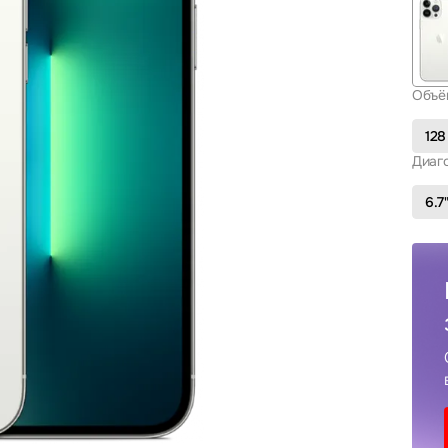
Объё
128
Диаг
6.7