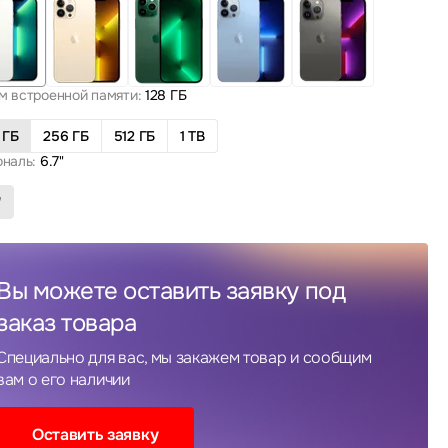
м встроенной памяти:
128 ГБ
 ГБ
256 ГБ
512 ГБ
1 TB
ональ:
6.7"
"
Вы можете оставить заявку под
заказ товара
Специально для вас, мы закажем товар и сообщим
вам о его наличии
Оставить заявку