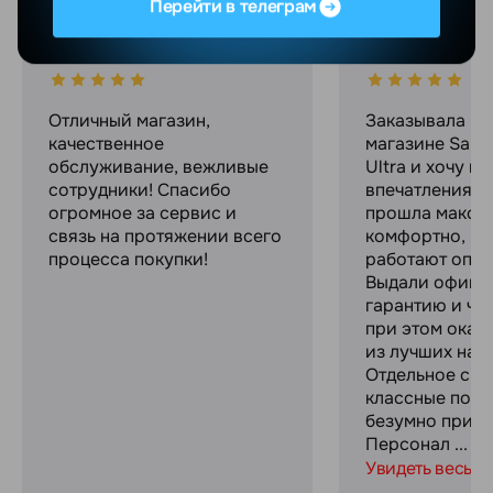
Перейти в телеграм
Максим С.
Ekaterina C.
04.08.2026
01.08.2026
Отличный магазин,
Заказывала в 
качественное
магазине Sams
обслуживание, вежливые
Ultra и хочу п
сотрудники! Спасибо
впечатлениями
огромное за сервис и
прошла макси
связь на протяжении всего
комфортно, ре
процесса покупки!
работают опер
Выдали офици
гарантию и че
при этом оказ
из лучших на р
Отдельное спа
классные пода
безумно прият
Персонал ...
Увидеть весь о