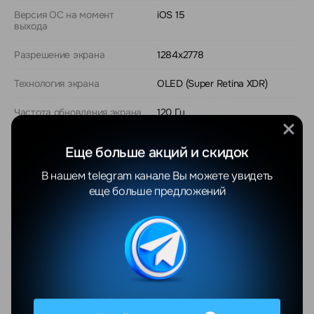
Версия ОС на момент
iOS 15
выхода
Разрешение экрана
1284x2778
Технология экрана
OLED (Super Retina XDR)
Частота обновления экрана
120 Гц
Количество точек матрицы
12 Мп
Еще больше акций и скидок
основной камеры
В нашем telegram канале Вы можете увидеть
Показать еще
еще больше предложений
Отзывы
Все отзывы
YANDEX
GOOGLE