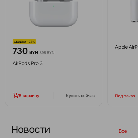
СКИДКА -23%
Apple Air
730
BYN
898 BYN
AirPods Pro 3
В корзину
Купить сейчас
Под заказ
Новости
Все