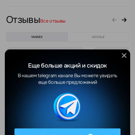
Отзывы
Все отзывы
YANDEX
GOOGLE
Валентина Яцушкевич
Максим С.
Еще больше акций и скидок
06.08.2026
04.08.2026
В нашем telegram канале Вы можете увидеть
еще больше предложений
Добрый день!Покупали
Отличный мага
телефон в магазине....все
качественное
было отлично....через
обслуживание
полгода поймал какую-то
сотрудники! С
ошибку.....Мы телефон
огромное за с
отослали по
связь на прот
гарантии.....Спасибо
процесса поку
ребятам,которые там