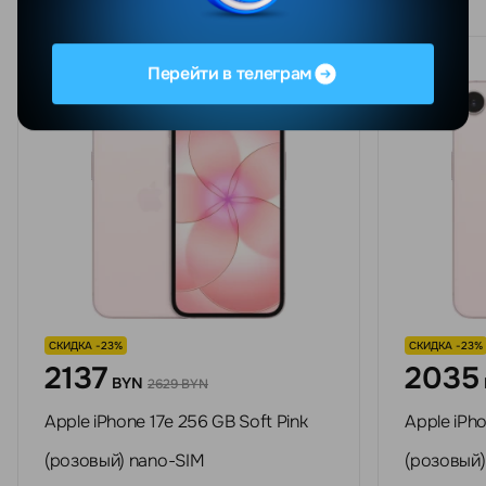
Перейти в телеграм
СКИДКА -23%
СКИДКА -23%
2137
2035
BYN
2629 BYN
Apple iPhone 17e 256 GB Soft Pink
Apple iPho
(розовый) nano-SIM
(розовый)