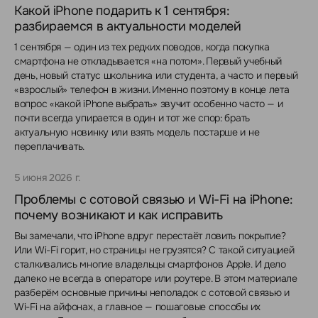
Какой iPhone подарить к 1 сентября:
разбираемся в актуальности моделей
1 сентября — один из тех редких поводов, когда покупка
смартфона не откладывается «на потом». Первый учебный
день, новый статус школьника или студента, а часто и первый
«взрослый» телефон в жизни. Именно поэтому в конце лета
вопрос «какой iPhone выбрать» звучит особенно часто — и
почти всегда упирается в один и тот же спор: брать
актуальную новинку или взять модель постарше и не
переплачивать.
5 июня 2026 г.
Проблемы с сотовой связью и Wi-Fi на iPhone:
почему возникают и как исправить
Вы замечали, что iPhone вдруг перестаёт ловить покрытие?
Или Wi-Fi горит, но страницы не грузятся? С такой ситуацией
сталкивались многие владельцы смартфонов Apple. И дело
далеко не всегда в операторе или роутере. В этом материале
разберём основные причины неполадок с сотовой связью и
Wi-Fi на айфонах, а главное — пошаговые способы их