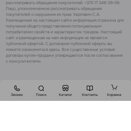
рассматривать обращения покупателей: +375 17 348-39-06.
Лицо, уполномоченное рассматривать обращения
покупателей о нарушении их прав: Карпович С.А.
Размещенная на настоящем сайте информация отражена для
получения общего представления потенциальным
потребителем свойств и характеристик товаров. Настоящий
сайт и размещенная на нем информация не является
публичной офертой. С договором публичной оферты вы
можете ознакомиться
здесь
. Все существенные условия
договора купли-продажи утверждаются после согласования
с консультантами.
Звонок
Поиск
Каталог
Контакты
Корзина
Стоимость:
2111
BYN
2597 BYN
В корзину
Заказ в 1 клик