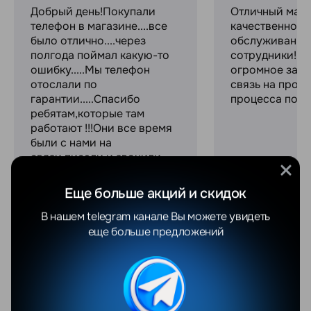
Добрый день!Покупали
Отличный мага
телефон в магазине....все
качественное
было отлично....через
обслуживание
полгода поймал какую-то
сотрудники! С
ошибку.....Мы телефон
огромное за с
отослали по
связь на прот
гарантии.....Спасибо
процесса поку
ребятам,которые там
работают !!!Они все время
были с нами на
связи,писали и звонили,
консультировали и
объясняли все....Просто
Еще больше акций и скидок
профессионалы своего
дел...
В нашем telegram канале Вы можете увидеть
Увидеть весь отзыв
еще больше предложений
Похожие товары