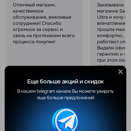
Отличный магазин,
Заказывала в 
качественное
магазине Sams
обслуживание, вежливые
Ultra и хочу п
сотрудники! Спасибо
впечатлениями
огромное за сервис и
прошла макси
связь на протяжении всего
комфортно, ре
процесса покупки!
работают опер
Выдали офици
гарантию и че
при этом оказ
из лучших на р
Отдельное спа
классные пода
Еще больше акций и скидок
безумно прият
Персонал ...
В нашем telegram канале Вы можете увидеть
Увидеть весь о
еще больше предложений
Похожие товары