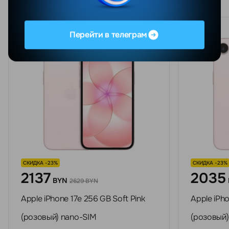
Перейти в телеграм
СКИДКА -23%
СКИДКА -23%
2137
2035
BYN
2629 BYN
Apple iPhone 17e 256 GB Soft Pink
Apple iPho
(розовый) nano-SIM
(розовый)