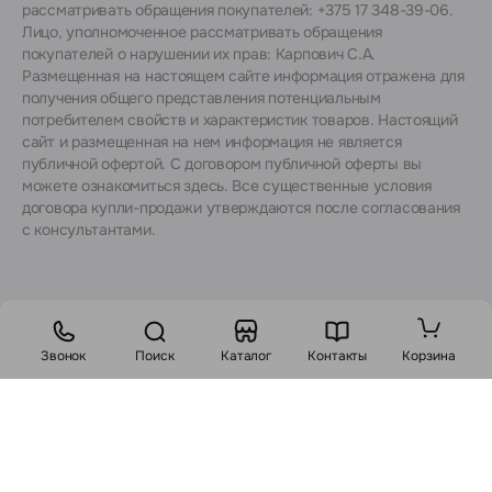
рассматривать обращения покупателей: +375 17 348-39-06.
Лицо, уполномоченное рассматривать обращения
покупателей о нарушении их прав: Карпович С.А.
Размещенная на настоящем сайте информация отражена для
получения общего представления потенциальным
потребителем свойств и характеристик товаров. Настоящий
сайт и размещенная на нем информация не является
публичной офертой. С договором публичной оферты вы
можете ознакомиться
здесь
. Все существенные условия
договора купли-продажи утверждаются после согласования
с консультантами.
Звонок
Поиск
Каталог
Контакты
Корзина
Стоимость:
2500
BYN
3075 BYN
В корзину
Заказ в 1 клик