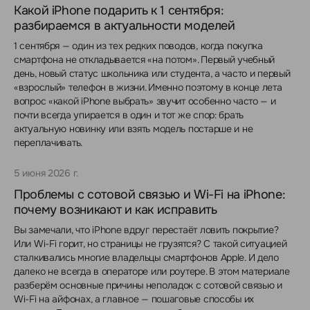
Какой iPhone подарить к 1 сентября:
разбираемся в актуальности моделей
1 сентября — один из тех редких поводов, когда покупка
смартфона не откладывается «на потом». Первый учебный
день, новый статус школьника или студента, а часто и первый
«взрослый» телефон в жизни. Именно поэтому в конце лета
вопрос «какой iPhone выбрать» звучит особенно часто — и
почти всегда упирается в один и тот же спор: брать
актуальную новинку или взять модель постарше и не
переплачивать.
5 июня 2026 г.
Проблемы с сотовой связью и Wi-Fi на iPhone:
почему возникают и как исправить
Вы замечали, что iPhone вдруг перестаёт ловить покрытие?
Или Wi-Fi горит, но страницы не грузятся? С такой ситуацией
сталкивались многие владельцы смартфонов Apple. И дело
далеко не всегда в операторе или роутере. В этом материале
разберём основные причины неполадок с сотовой связью и
Wi-Fi на айфонах, а главное — пошаговые способы их