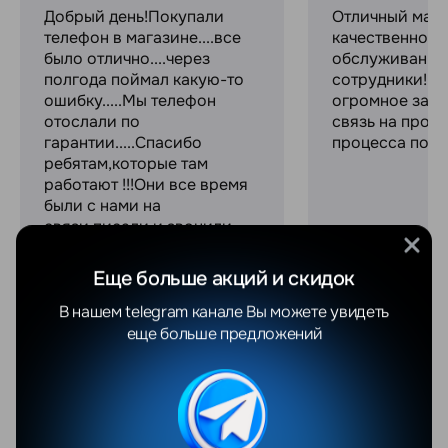
Добрый день!Покупали
Отличный мага
телефон в магазине....все
качественное
было отлично....через
обслуживание
полгода поймал какую-то
сотрудники! С
ошибку.....Мы телефон
огромное за с
отослали по
связь на прот
гарантии.....Спасибо
процесса поку
ребятам,которые там
работают !!!Они все время
были с нами на
связи,писали и звонили,
консультировали и
объясняли все....Просто
Еще больше акций и скидок
профессионалы своего
дел...
В нашем telegram канале Вы можете увидеть
Увидеть весь отзыв
еще больше предложений
Похожие товары