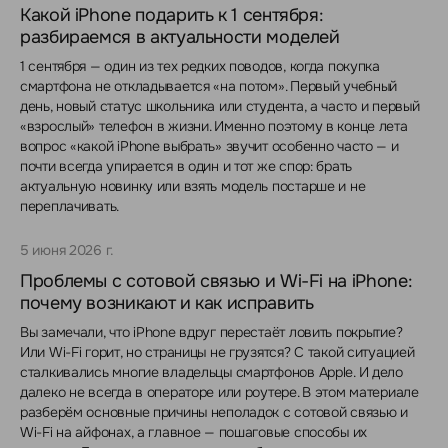
Какой iPhone подарить к 1 сентября:
разбираемся в актуальности моделей
1 сентября — один из тех редких поводов, когда покупка
смартфона не откладывается «на потом». Первый учебный
день, новый статус школьника или студента, а часто и первый
«взрослый» телефон в жизни. Именно поэтому в конце лета
вопрос «какой iPhone выбрать» звучит особенно часто — и
почти всегда упирается в один и тот же спор: брать
актуальную новинку или взять модель постарше и не
переплачивать.
5 июня 2026 г.
Проблемы с сотовой связью и Wi-Fi на iPhone:
почему возникают и как исправить
Вы замечали, что iPhone вдруг перестаёт ловить покрытие?
Или Wi-Fi горит, но страницы не грузятся? С такой ситуацией
сталкивались многие владельцы смартфонов Apple. И дело
далеко не всегда в операторе или роутере. В этом материале
разберём основные причины неполадок с сотовой связью и
Wi-Fi на айфонах, а главное — пошаговые способы их