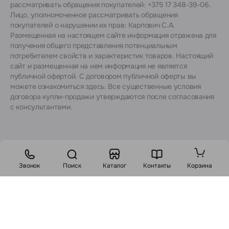
рассматривать обращения покупателей: +375 17 348-39-06.
Лицо, уполномоченное рассматривать обращения
покупателей о нарушении их прав: Карпович С.А.
Размещенная на настоящем сайте информация отражена для
получения общего представления потенциальным
потребителем свойств и характеристик товаров. Настоящий
сайт и размещенная на нем информация не является
публичной офертой. С договором публичной оферты вы
можете ознакомиться
здесь
. Все существенные условия
договора купли-продажи утверждаются после согласования
с консультантами.
Звонок
Поиск
Каталог
Контакты
Корзина
Стоимость:
2000
BYN
2460 BYN
В корзину
Заказ в 1 клик