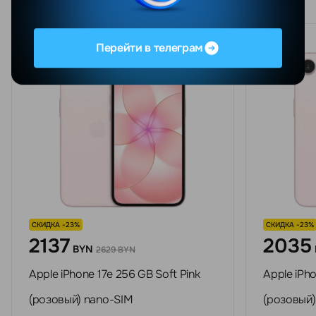
Перейти в телеграм
СКИДКА -23%
СКИДКА -23%
2137
2035
BYN
2629 BYN
Apple iPhone 17e 256 GB Soft Pink
Apple iPho
(розовый) nano-SIM
(розовый)