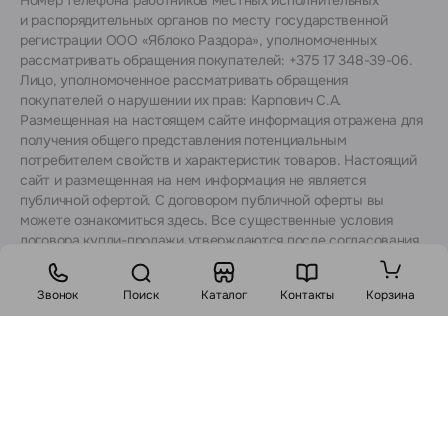
и распорядительных органов по месту государственной
регистрации ООО «Яблоко Раздора», уполномоченных
рассматривать обращения покупателей: +375 17 348-39-06.
Лицо, уполномоченное рассматривать обращения
покупателей о нарушении их прав: Карпович С.А.
Размещенная на настоящем сайте информация отражена для
получения общего представления потенциальным
потребителем свойств и характеристик товаров. Настоящий
сайт и размещенная на нем информация не является
публичной офертой. С договором публичной оферты вы
можете ознакомиться
здесь
. Все существенные условия
договора купли-продажи утверждаются после согласования
с консультантами.
Звонок
Поиск
Каталог
Контакты
Корзина
Стоимость:
В корзину
Заказ в 1 клик