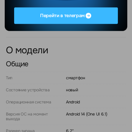
Оплата
Для юридических лиц предусмотрена оплата по
Перейти в телеграм
безналичному расчету с НДС.
О модели
Общие
Тип
смартфон
Состояние устройства
новый
Операционная система
Android
Версия ОС на момент
Android 14 (One UI 6.1)
выхода
Размер экрана
6.2"