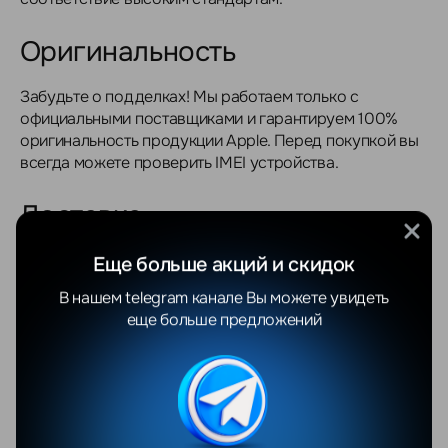
Оригинальность
Забудьте о подделках! Мы работаем только с
официальными поставщиками и гарантируем 100%
оригинальность продукции Apple. Перед покупкой вы
всегда можете проверить IMEI устройства.
Доставка
Мы осуществляем доставку по всей Беларуси: Минск,
Еще больше акций и скидок
Брест, Гродно, Витебск, Гомель, Могилёв и области.
В нашем telegram канале Вы можете увидеть
еще больше предложений
Жителям Минска доставка обойдется совершенно
бесплатно при покупке товара от 700 BYN, а
стоимость доставки по другим городам Беларуси
составит от 20 BYN