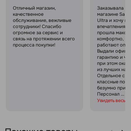
Отличный магазин,
Заказывала в 
качественное
магазине Sams
обслуживание, вежливые
Ultra и хочу п
сотрудники! Спасибо
впечатлениями
огромное за сервис и
прошла макси
связь на протяжении всего
комфортно, ре
процесса покупки!
работают опер
Выдали офици
гарантию и че
при этом оказ
из лучших на р
Отдельное спа
классные пода
безумно прият
Персонал ...
Увидеть весь о