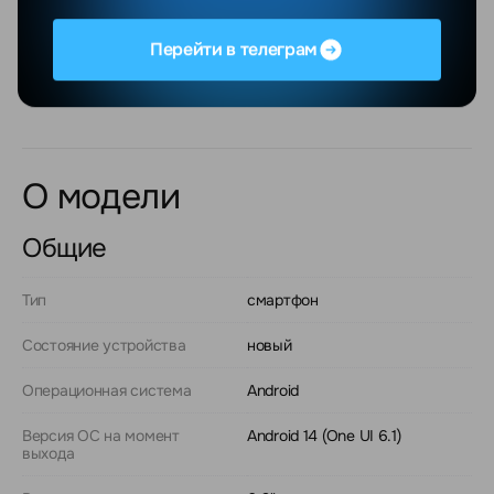
Оплата
Перейти в телеграм
Для юридических лиц предусмотрена оплата по
безналичному расчету с НДС.
О модели
Общие
Тип
смартфон
Состояние устройства
новый
Операционная система
Android
Версия ОС на момент
Android 14 (One UI 6.1)
выхода