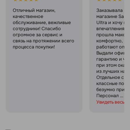
Отличный магазин,
Заказывала в 
качественное
магазине Sams
обслуживание, вежливые
Ultra и хочу п
сотрудники! Спасибо
впечатлениями
огромное за сервис и
прошла макси
связь на протяжении всего
комфортно, ре
процесса покупки!
работают опер
Выдали офици
гарантию и че
при этом оказ
из лучших на р
Отдельное спа
классные пода
безумно прият
Персонал ...
Увидеть весь о