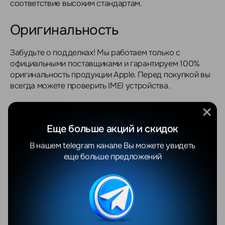
соответствие высоким стандартам.
Оригинальность
Забудьте о подделках! Мы работаем только с
официальными поставщиками и гарантируем 100%
оригинальность продукции Apple. Перед покупкой вы
всегда можете проверить IMEI устройства.
Доставка
Еще больше акций и скидок
Мы осуществляем доставку по всей Беларуси: Минск,
В нашем telegram канале Вы можете увидеть
Брест, Гродно, Витебск, Гомель, Могилёв и области.
еще больше предложений
Жителям Минска доставка обойдется совершенно
бесплатно при покупке товара от 700 BYN, а
стоимость доставки по другим городам Беларуси
составит от 20 BYN