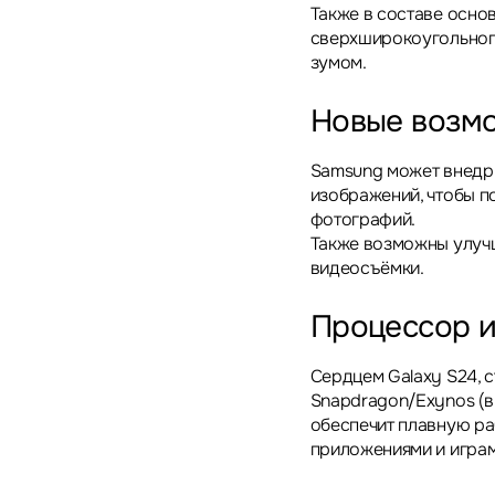
Также в составе осно
сверхширокоугольного
зумом.
Новые возм
Samsung может внедр
изображений, чтобы п
фотографий.
Также возможны улуч
видеосъёмки.
Процессор и
Сердцем Galaxy S24,
Snapdragon/Exynos (в
обеспечит плавную ра
приложениями и играм