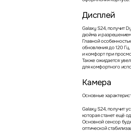
Дисплей
Galaxy S24, получит 
дюйма и разрешением
Главной особенностью
обновления до 120 Гц
и комфорт при просмо
Также ожидается увел
для комфортного испо
Камера
Основные характерис
Galaxy S24, получит 
которая станет ещё о
Основной сенсор буд
оптической стабилиза