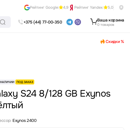
Рейтинг Google:
4,9
Рейтинг Yandex:
5,0
Ваша корзина
+375 (44) 77-00-350
0 товаров
Скидки %
 НАЛИЧИИ
ПОД ЗАКАЗ
laxy S24 8/128 GB Exynos
ёлтый
ессор:
Exynos 2400