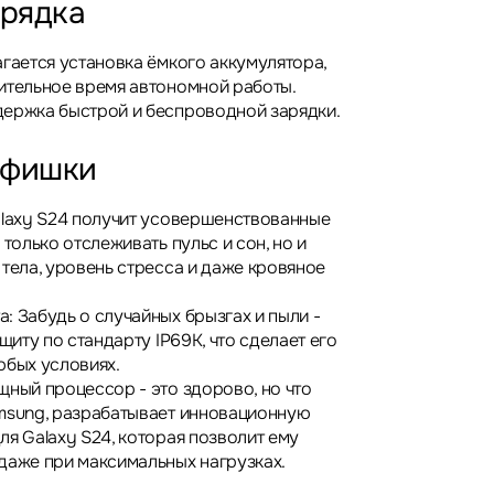
арядка
агается установка ёмкого аккумулятора,
ительное время автономной работы.
ержка быстрой и беспроводной зарядки.
 фишки
alaxy S24 получит усовершенствованные
 только отслеживать пульс и сон, но и
 тела, уровень стресса и даже кровяное
: Забудь о случайных брызгах и пыли -
ащиту по стандарту IP69K, что сделает его
юбых условиях.
щный процессор - это здорово, но что
msung, разрабатывает инновационную
ля Galaxy S24, которая позволит ему
даже при максимальных нагрузках.