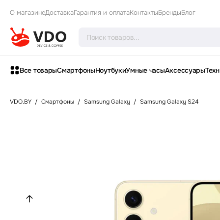
О магазине
Доставка
Гарантия и оплата
Контакты
Бренды
Блог
Все товары
Смартфоны
Ноутбуки
Умные часы
Аксессуары
Техн
VDO.BY
/
Смартфоны
/
Samsung Galaxy
/
Samsung Galaxy S24