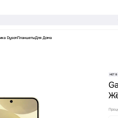
ика Dyson
Планшеты
Для Дома
НЕТ В
Ga
Ж
Проц