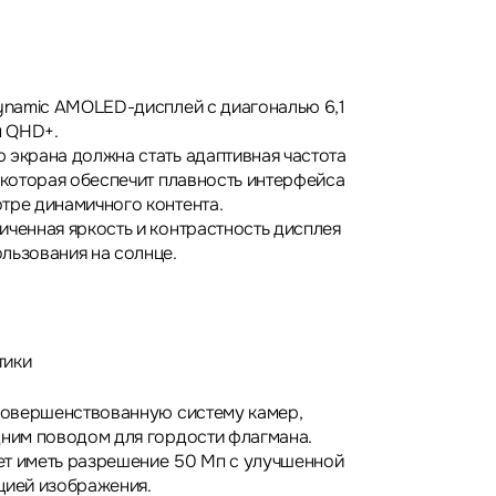
Dynamic AMOLED-дисплей с диагональю 6,1
 QHD+.
 экрана должна стать адаптивная частота
, которая обеспечит плавность интерфейса
тре динамичного контента.
иченная яркость и контрастность дисплея
льзования на солнце.
тики
усовершенствованную систему камер,
дним поводом для гордости флагмана.
ет иметь разрешение 50 Мп с улучшенной
цией изображения.