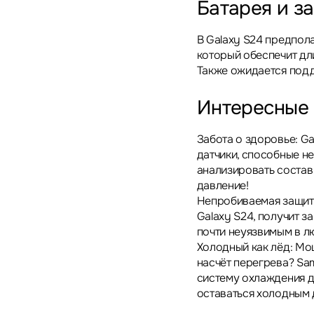
Батарея и з
В Galaxy S24 предпол
который обеспечит дл
Также ожидается подд
Интересные
Забота о здоровье: G
датчики, способные не
анализировать состав
давление!
Непробиваемая защита
Galaxy S24, получит з
почти неуязвимым в л
Холодный как лёд: Мо
насчёт перегрева? Sa
систему охлаждения д
оставаться холодным 