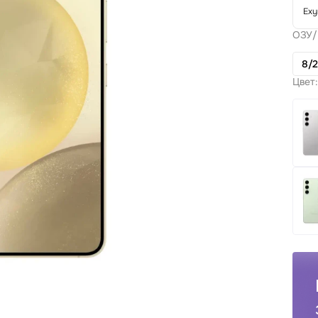
Exy
ОЗУ/
8/
Цвет: