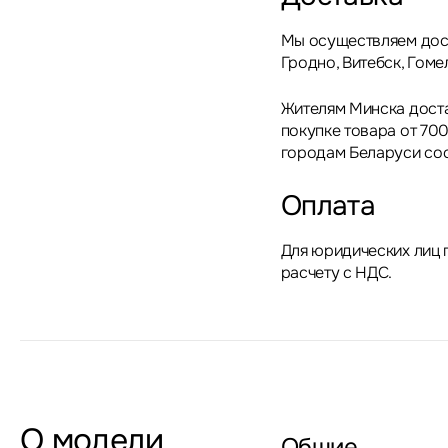
Мы осуществляем дост
Гродно, Витебск, Гоме
Жителям Минска дост
покупке товара от 700
городам Беларуси сос
Оплата
Для юридических лиц 
расчету с НДС.
О модели
Общие