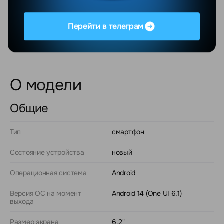
Оплата
Для юридических лиц предусмотрена оплата по
Перейти в телеграм
безналичному расчету с НДС.
О модели
Общие
Тип
смартфон
Состояние устройства
новый
Операционная система
Android
Версия ОС на момент
Android 14 (One UI 6.1)
выхода
Размер экрана
6.2"