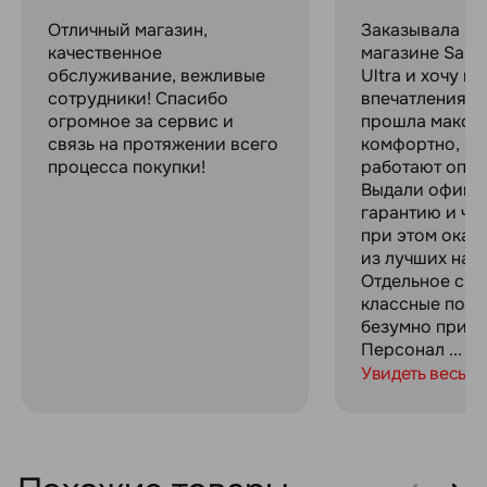
Отличный магазин,
Заказывала в 
качественное
магазине Sams
обслуживание, вежливые
Ultra и хочу п
сотрудники! Спасибо
впечатлениями
огромное за сервис и
прошла макси
связь на протяжении всего
комфортно, ре
процесса покупки!
работают опер
Выдали офици
гарантию и че
при этом оказ
из лучших на р
Отдельное спа
классные пода
безумно прият
Персонал ...
Увидеть весь о