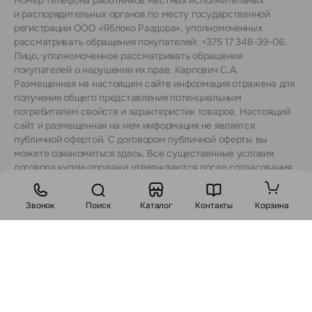
и распорядительных органов по месту государственной
регистрации ООО «Яблоко Раздора», уполномоченных
рассматривать обращения покупателей: +375 17 348-39-06.
Лицо, уполномоченное рассматривать обращения
покупателей о нарушении их прав: Карпович С.А.
Размещенная на настоящем сайте информация отражена для
получения общего представления потенциальным
потребителем свойств и характеристик товаров. Настоящий
сайт и размещенная на нем информация не является
публичной офертой. С договором публичной оферты вы
можете ознакомиться
здесь
. Все существенные условия
договора купли-продажи утверждаются после согласования
с консультантами.
Звонок
Поиск
Каталог
Контакты
Корзина
Стоимость:
В корзину
Заказ в 1 клик