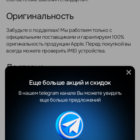
Оригинальность
Забудьте о подделках! Мы работаем только с
официальными поставщиками и гарантируем 100%
оригинальность продукции Apple. Перед покупкой вы
всегда можете проверить IMEI устройства.
Доставка
Мы осуществляем доставку по всей Беларуси: Минск,
Еще больше акций и скидок
Брест, Гродно, Витебск, Гомель, Могилёв и области.
В нашем telegram канале Вы можете увидеть
еще больше предложений
Жителям Минска доставка обойдется совершенно
бесплатно при покупке товара от 700 BYN, а
стоимость доставки по другим городам Беларуси
составит от 20 BYN