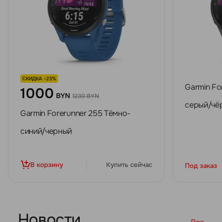
СКИДКА -23%
Garmin Fo
1000
BYN
1230 BYN
серый/чё
Garmin Forerunner 255 Тёмно-
синий/черный
В корзину
Купить сейчас
Под заказ
Новости