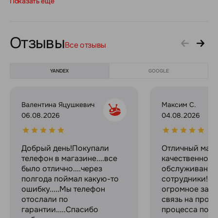
Показать еще
Отзывы
Все отзывы
YANDEX
GOOGLE
Валентина Яцушкевич
Максим С.
06.08.2026
04.08.2026
Добрый день!Покупали
Отличный мага
телефон в магазине....все
качественное
было отлично....через
обслуживание
полгода поймал какую-то
сотрудники! С
ошибку.....Мы телефон
огромное за с
отослали по
связь на прот
гарантии.....Спасибо
процесса поку