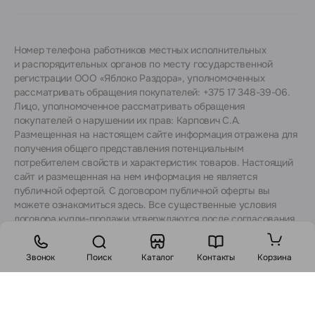
Номер телефона работников местных исполнительных
и распорядительных органов по месту государственной
регистрации ООО «Яблоко Раздора», уполномоченных
рассматривать обращения покупателей: +375 17 348-39-06.
Лицо, уполномоченное рассматривать обращения
покупателей о нарушении их прав: Карпович С.А.
Размещенная на настоящем сайте информация отражена для
получения общего представления потенциальным
потребителем свойств и характеристик товаров. Настоящий
сайт и размещенная на нем информация не является
публичной офертой. С договором публичной оферты вы
можете ознакомиться
здесь
. Все существенные условия
договора купли-продажи утверждаются после согласования
с консультантами.
Звонок
Поиск
Каталог
Контакты
Корзина
Стоимость:
В корзину
Заказ в 1 клик