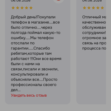
06.08.2026
04.08.2026
Добрый день!Покупали
Отличный мага
телефон в магазине....все
качественное
было отлично....через
обслуживание
полгода поймал какую-то
сотрудники! С
ошибку.....Мы телефон
огромное за с
отослали по
связь на прот
гарантии.....Спасибо
процесса поку
ребятам,которые там
работают !!!Они все время
были с нами на
связи,писали и звонили,
консультировали и
объясняли все....Просто
профессионалы своего
дел...
Увидеть весь отзыв