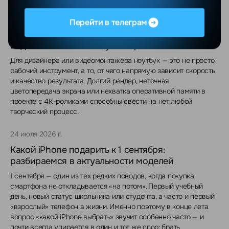
30 июля 2026 г.
Перейти в телеграм
Лучшие ноутбуки для дизайнеров и
видеомонтажа: почему выбирают MacBook Pro
Для дизайнера или видеомонтажёра ноутбук — это не просто
рабочий инструмент, а то, от чего напрямую зависит скорость
и качество результата. Долгий рендер, неточная
цветопередача экрана или нехватка оперативной памяти в
проекте с 4K-роликами способны свести на нет любой
творческий процесс.
24 июля 2026 г.
Какой iPhone подарить к 1 сентября:
разбираемся в актуальности моделей
1 сентября — один из тех редких поводов, когда покупка
смартфона не откладывается «на потом». Первый учебный
день, новый статус школьника или студента, а часто и первый
«взрослый» телефон в жизни. Именно поэтому в конце лета
вопрос «какой iPhone выбрать» звучит особенно часто — и
почти всегда упирается в один и тот же спор: брать