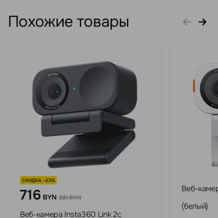
Похожие товары
СКИДКА -23%
Веб-камер
716
BYN
881 BYN
(белый)
Веб-камера Insta360 Link 2c