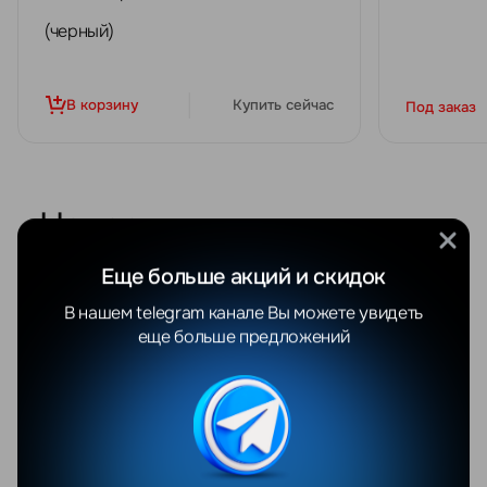
(черный)
В корзину
Купить сейчас
Под заказ
Новости
Все
Еще больше акций и скидок
5 августа 2026 г.
В нашем telegram канале Вы можете увидеть
Складной iPhone (Fold / Ultra): что известно
еще больше предложений
перед презентацией
Apple десять лет наблюдала, как конкуренты набивают шишки
на гибких экранах, и всё это время делала вид, что формат её
не интересует. Осенью 2026 года это закончится: первый
складной iPhone покажут уже в сентябре. Собрали всё, что
известно на сегодня, — и главное, разобрались, что с этим
делать белорусскому покупателю.