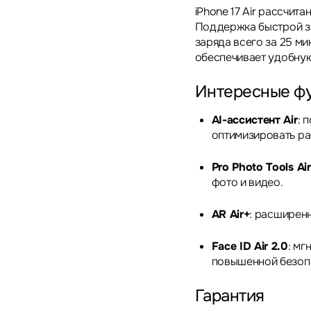
iPhone 17 Air рассчит
Поддержка быстрой з
заряда всего за 25 ми
обеспечивает удобну
Интересные ф
AI-ассистент Air
: 
оптимизировать ра
Pro Photo Tools Air
фото и видео.
AR Air+
: расширен
Face ID Air 2.0
: мг
повышенной безоп
Гарантия