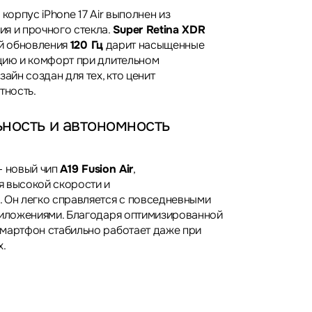
 корпус iPhone 17 Air выполнен из
я и прочного стекла.
Super Retina XDR
й обновления
120 Гц
дарит насыщенные
цию и комфорт при длительном
зайн создан для тех, кто ценит
тность.
ность и автономность
— новый чип
A19 Fusion Air
,
 высокой скорости и
 Он легко справляется с повседневными
риложениями. Благодаря оптимизированной
мартфон стабильно работает даже при
х.