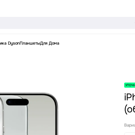
ика Dyson
Планшеты
Для Дома
УТОЧ
iP
(о
Вариа