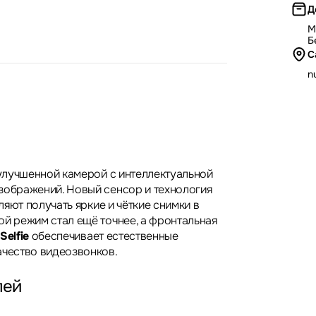
Д
М
Б
С
nu
 улучшенной камерой с интеллектуальной
зображений. Новый сенсор и технология
яют получать яркие и чёткие снимки в
ой режим стал ещё точнее, а фронтальная
Selfie
обеспечивает естественные
ачество видеозвонков.
лей