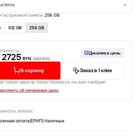
ud White
м встроенной памяти:
256 GB
B
512 GB
256 GB
тоимость:
Динамика цены
2725
BYN
3352 BYN
В корзину
Заказ в 1 клик
ак только цена на товар понизится, мы вам сообщим
ведомить об изменении цены
ожность оплаты:
аличная оплата(ЕРИП)
|
Наличные