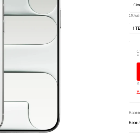
Clo
Объё
1 T
С
*
К
У
Возм
Безн