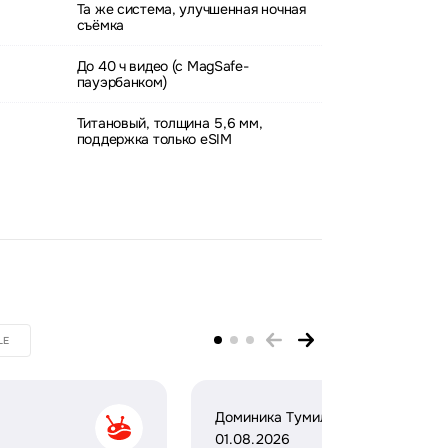
Та же система, улучшенная ночная
съёмка
До 40 ч видео (с MagSafe-
пауэрбанком)
Титановый, толщина 5,6 мм,
поддержка только eSIM
LE
Доминика Тумило
01.08.2026