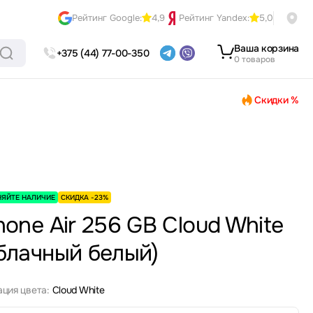
Рейтинг Google:
4,9
Рейтинг Yandex:
5,0
Ваша корзина
+375 (44) 77-00-350
0 товаров
Скидки %
НЯЙТЕ НАЛИЧИЕ
СКИДКА -23%
hone Air 256 GB Cloud White
блачный белый)
ция цвета:
Cloud White