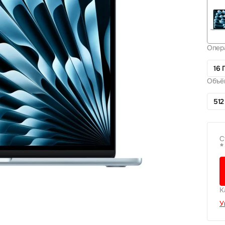
Опер
16 
Объё
512
С
*
К
У