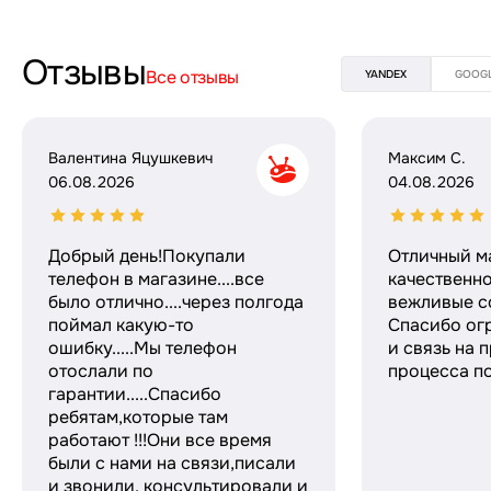
Отзывы
Все отзывы
YANDEX
GOOG
Валентина Яцушкевич
Максим С.
06.08.2026
04.08.2026
Добрый день!Покупали
Отличный м
телефон в магазине....все
качественн
было отлично....через полгода
вежливые с
поймал какую-то
Спасибо ог
ошибку.....Мы телефон
и связь на 
отослали по
процесса по
гарантии.....Спасибо
ребятам,которые там
работают !!!Они все время
были с нами на связи,писали
и звонили, консультировали и