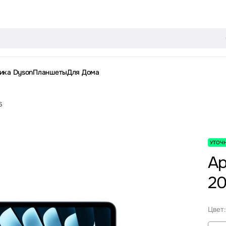
ика Dyson
Планшеты
Для Дома
6
УТОЧ
Ap
2
Цвет: