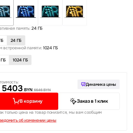
ативная память:
24 ГБ
ГБ
24 ГБ
м встроенной памяти:
1024 ГБ
 ГБ
1024 ГБ
тоимость:
Динамика цены
5403
BYN
6646 BYN
В корзину
Заказ в 1 клик
ак только цена на товар понизится, мы вам сообщим
ведомить об изменении цены