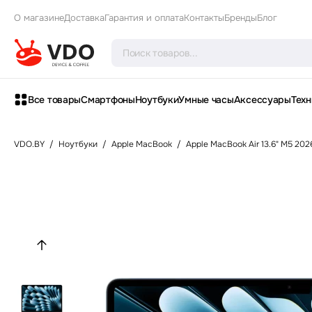
О магазине
Доставка
Гарантия и оплата
Контакты
Бренды
Блог
Все товары
Смартфоны
Ноутбуки
Умные часы
Аксессуары
Техн
VDO.BY
/
Ноутбуки
/
Apple MacBook
/
Apple MacBook Air 13.6" M5 202