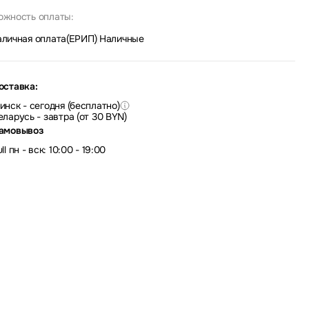
ожность оплаты:
аличная оплата(ЕРИП)
|
Наличные
оставка:
инск - сегодня (бесплатно)
еларусь - завтра (от 30 BYN)
амовывоз
ll пн - вск: 10:00 - 19:00