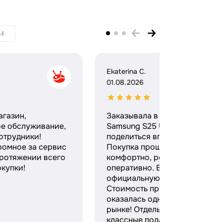
LE
Ekaterina C.
01.08.2026
агазин,
Заказывала в этом магазине
ое обслуживание,
Samsung S25 Ultra и хочу
отрудники!
поделиться впечатлениями.
ромное за сервис
Покупка прошла максимальн
протяжении всего
комфортно, ребята работают
купки!
оперативно. Выдали
официальную гарантию и чек
Стоимость при этом
оказалась одной из лучших н
рынке! Отдельное спасибо за
классные подарки — безумно