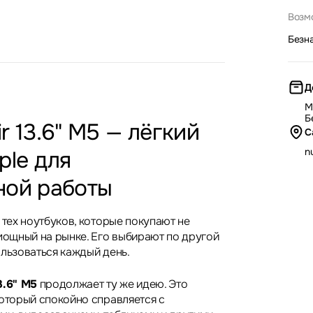
Возм
Безн
Д
М
Б
r 13.6" M5 — лёгкий
С
nu
ple для
ной работы
 тех ноутбуков, которые покупают не
 мощный на рынке. Его выбирают по другой
ользоваться каждый день.
3.6" M5
продолжает ту же идею. Это
который спокойно справляется с