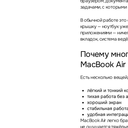
браузером, документа
задачами, с которыми
В обычной работе это
крышку — ноутбук уже
приложениями — ничег
вкладок, система ведё
Почему мно
MacBook Air
Есть несколько вещей,
лёгкий и тонкий к
тихая работа без
хороший экран
стабильная работ
удобная интеграци
MacBook Air легко бра
не ощущается тяжёлым