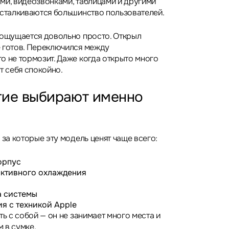
ми, видеозвонками, таблицами и другими
 сталкиваются большинство пользователей.
 ощущается довольно просто. Открыл
 готов. Переключился между
о не тормозит. Даже когда открыто много
т себя спокойно.
гие выбирают именно
 за которые эту модель ценят чаще всего:
орпус
 активного охлаждения
а системы
я с техникой Apple
ть с собой — он не занимает много места и
 в сумке.