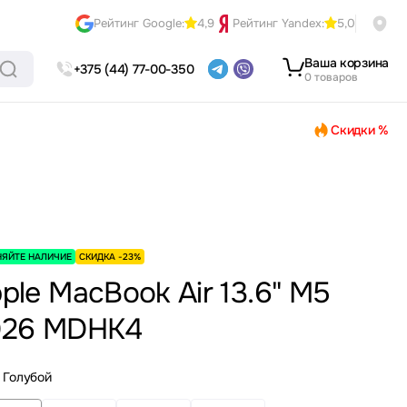
Рейтинг Google:
4,9
Рейтинг Yandex:
5,0
Ваша корзина
+375 (44) 77-00-350
0 товаров
Скидки %
НЯЙТЕ НАЛИЧИЕ
СКИДКА -23%
ple MacBook Air 13.6" M5
026 MDHK4
Голубой