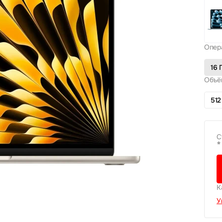
Опер
16 
Объё
512
С
*
К
У