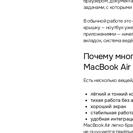
браузером, документа
задачами, с которыми
В обычной работе это
крышку — ноутбук уже
приложениями — ничег
вкладок, система ведё
Почему мно
MacBook Air
Есть несколько вещей,
лёгкий и тонкий к
тихая работа без
хороший экран
стабильная работ
удобная интеграци
MacBook Air легко бра
не ощущается тяжёлым