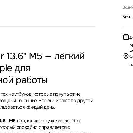
Возм
Безн
Д
М
Б
r 13.6" M5 — лёгкий
С
nu
ple для
ной работы
 тех ноутбуков, которые покупают не
 мощный на рынке. Его выбирают по другой
ользоваться каждый день.
3.6" M5
продолжает ту же идею. Это
который спокойно справляется с