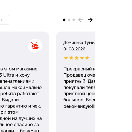
LE
Доминика Тумило
01.08.2026
в этом магазине
Прекрасный магазин.
 Ultra и хочу
Продавец очень вежливый и
 впечатлениями.
приятный. Дали гарантию,
ошла максимально
покупали телефон по очень
 ребята работают
приятной цене. Спасибо
. Выдали
большое! Всем очень
ю гарантию и чек.
рекомендую!!! 😇❤️❤️
при этом
дной из лучших на
льное спасибо за
одарки — безумно