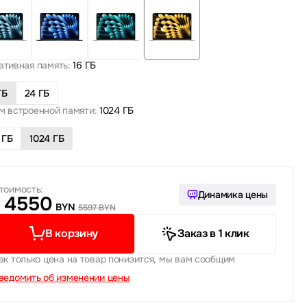
ативная память:
16 ГБ
ГБ
24 ГБ
м встроенной памяти:
1024 ГБ
 ГБ
1024 ГБ
тоимость:
Динамика цены
4550
BYN
5597 BYN
В корзину
Заказ в 1 клик
ак только цена на товар понизится, мы вам сообщим
ведомить об изменении цены