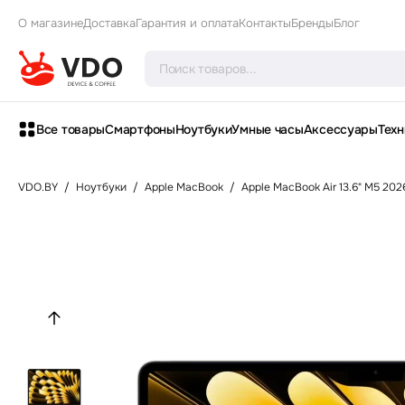
О магазине
Доставка
Гарантия и оплата
Контакты
Бренды
Блог
Все товары
Смартфоны
Ноутбуки
Умные часы
Аксессуары
Техн
VDO.BY
/
Ноутбуки
/
Apple MacBook
/
Apple MacBook Air 13.6" M5 202