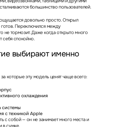
ми, видеозвонками, таблицами и другими
 сталкиваются большинство пользователей.
 ощущается довольно просто. Открыл
 готов. Переключился между
о не тормозит. Даже когда открыто много
т себя спокойно.
гие выбирают именно
 за которые эту модель ценят чаще всего:
орпус
 активного охлаждения
а системы
я с техникой Apple
ть с собой — он не занимает много места и
 в сумке.