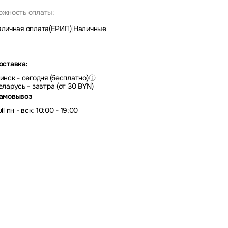
ожность оплаты:
аличная оплата(ЕРИП)
|
Наличные
оставка:
инск - сегодня (бесплатно)
еларусь - завтра (от 30 BYN)
амовывоз
ll пн - вск: 10:00 - 19:00