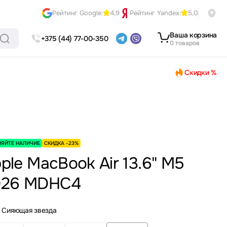
Рейтинг Google:
4,9
Рейтинг Yandex:
5,0
Ваша корзина
+375 (44) 77-00-350
0 товаров
Скидки %
НЯЙТЕ НАЛИЧИЕ
СКИДКА -23%
ple MacBook Air 13.6" M5
026 MDHC4
Сияющая звезда