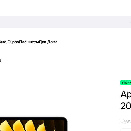
ика Dyson
Планшеты
Для Дома
6
УТОЧ
Ap
2
Цвет: