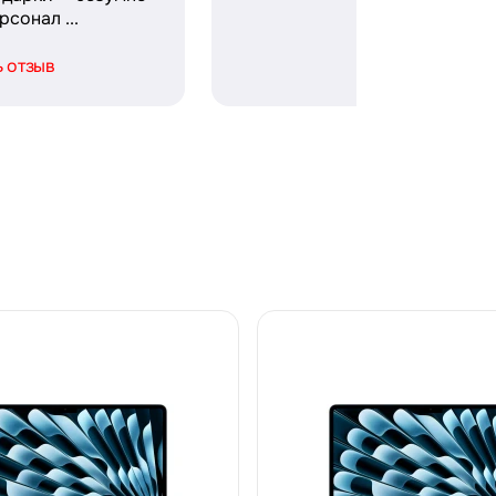
сонал ...
ь отзыв