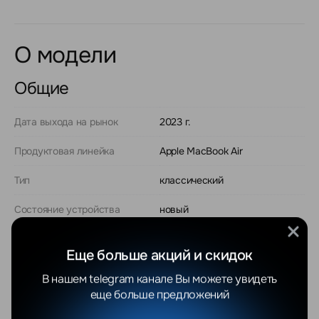
О модели
Общие
Дата выхода на рынок
2023 г.
Продуктовая линейка
Apple MacBook Air
Тип
классический
Состояние устройства
новый
Платформа (кодовое
Apple Silicon (2022)
название)
Еще больше акций и скидок
В нашем telegram канале Вы можете увидеть
Процессор
Apple M2
еще больше предложений
Модель процессора
Apple M2