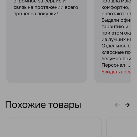
огромное за сервис и
прошла макси
связь на протяжении всего
комфортно, ре
процесса покупки!
работают опер
Выдали офици
гарантию и че
при этом оказ
из лучших на р
Отдельное спа
классные пода
безумно прият
Персонал ...
Увидеть весь о
Похожие товары