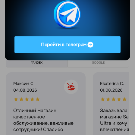
Суммарное количество ядер
8
Показать еще
Отзывы
Перейти в телеграм
Все отзывы
YANDEX
GOOGLE
Максим С.
Ekaterina C.
04.08.2026
01.08.2026
Отличный магазин,
Заказывала в 
качественное
магазине Sams
обслуживание, вежливые
Ultra и хочу п
сотрудники! Спасибо
впечатлениями