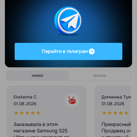
Модель процессора
Apple M2
Суммарное количество ядер
8
Показать еще
Перейти в телеграм
Отзывы
Все отзывы
YANDEX
GOOGLE
Ekaterina C.
Доминика Тумил
01.08.2026
01.08.2026
Заказывала в этом
Прекрасный ма
магазине Samsung S25
Продавец оче