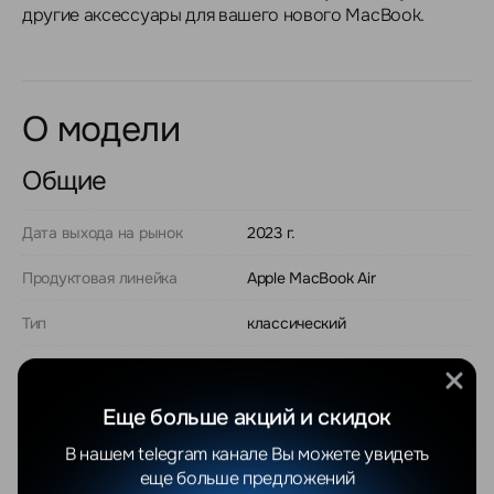
другие аксессуары для вашего нового MacBook.
О модели
Общие
Дата выхода на рынок
2023 г.
Продуктовая линейка
Apple MacBook Air
Тип
классический
Состояние устройства
новый
Платформа (кодовое
Apple Silicon (2022)
Еще больше акций и скидок
название)
В нашем telegram канале Вы можете увидеть
Процессор
Apple M2
еще больше предложений