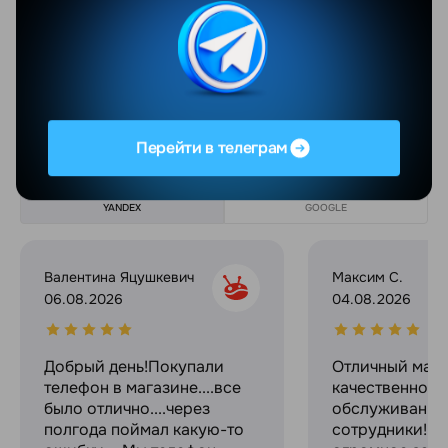
Суммарное количество ядер
8
Показать еще
Отзывы
Перейти в телеграм
Все отзывы
YANDEX
GOOGLE
Валентина Яцушкевич
Максим С.
06.08.2026
04.08.2026
Добрый день!Покупали
Отличный мага
телефон в магазине....все
качественное
было отлично....через
обслуживание
полгода поймал какую-то
сотрудники! С