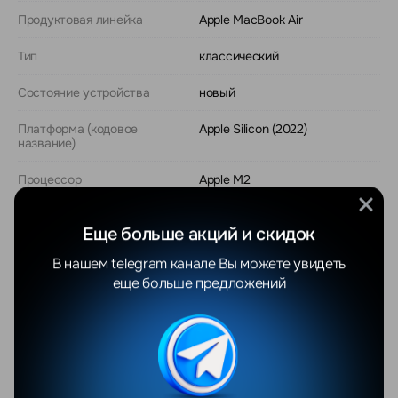
Продуктовая линейка
Apple MacBook Air
Тип
классический
Состояние устройства
новый
Платформа (кодовое
Apple Silicon (2022)
название)
Процессор
Apple M2
Модель процессора
Apple M2
Еще больше акций и скидок
Суммарное количество ядер
8
В нашем telegram канале Вы можете увидеть
еще больше предложений
Показать еще
Отзывы
Все отзывы