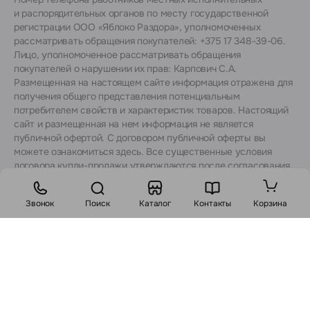
и распорядительных органов по месту государственной
регистрации ООО «Яблоко Раздора», уполномоченных
рассматривать обращения покупателей: +375 17 348-39-06.
Лицо, уполномоченное рассматривать обращения
покупателей о нарушении их прав: Карпович С.А.
Размещенная на настоящем сайте информация отражена для
получения общего представления потенциальным
потребителем свойств и характеристик товаров. Настоящий
сайт и размещенная на нем информация не является
публичной офертой. С договором публичной оферты вы
можете ознакомиться
здесь
. Все существенные условия
договора купли-продажи утверждаются после согласования
с консультантами.
Звонок
Поиск
Каталог
Контакты
Корзина
Стоимость:
В корзину
Заказ в 1 клик