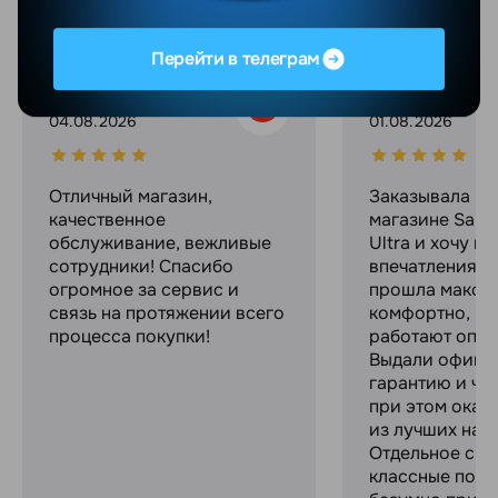
YANDEX
GOOGLE
Перейти в телеграм
Максим С.
Ekaterina C.
04.08.2026
01.08.2026
Отличный магазин,
Заказывала в 
качественное
магазине Sams
обслуживание, вежливые
Ultra и хочу п
сотрудники! Спасибо
впечатлениями
огромное за сервис и
прошла макси
связь на протяжении всего
комфортно, ре
процесса покупки!
работают опер
Выдали офици
гарантию и че
при этом оказ
из лучших на р
Отдельное спа
классные пода