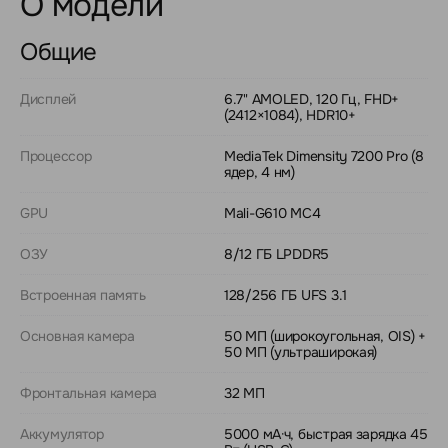
О модели
Общие
Дисплей
6.7" AMOLED, 120 Гц, FHD+
(2412×1084), HDR10+
Процессор
MediaTek Dimensity 7200 Pro (8
ядер, 4 нм)
GPU
Mali-G610 MC4
ОЗУ
8/12 ГБ LPDDR5
Встроенная память
128/256 ГБ UFS 3.1
Основная камера
50 МП (широкоугольная, OIS) +
50 МП (ультраширокая)
Фронтальная камера
32 МП
Аккумулятор
5000 мА·ч, быстрая зарядка 45