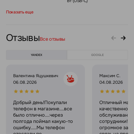
Вт (USB-C)
Показать еще
Отзывы
Все отзывы
YANDEX
GOOGLE
Валентина Яцушкевич
Максим С.
06.08.2026
04.08.2026
Добрый день!Покупали
Отличный мага
телефон в магазине....все
качественное
было отлично....через
обслуживание
полгода поймал какую-то
сотрудники! С
ошибку.....Мы телефон
огромное за с
отослали по
связь на прот