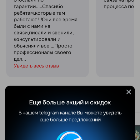
гарантии.....Спасибо
процесса поку
ребятам,которые там
работают !!!Они все время
были с нами на
связи,писали и звонили,
консультировали и
объясняли все....Просто
профессионалы своего
дел...
Увидеть весь отзыв
Похожие товары
Еще больше акций и скидок
В нашем telegram канале Вы можете увидеть
еще больше предложений