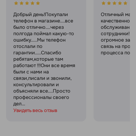
Добрый день!Покупали
Отличный мага
телефон в магазине....все
качественное
было отлично....через
обслуживание
полгода поймал какую-то
сотрудники! С
ошибку.....Мы телефон
огромное за с
отослали по
связь на прот
гарантии.....Спасибо
процесса поку
ребятам,которые там
работают !!!Они все время
были с нами на
связи,писали и звонили,
консультировали и
объясняли все....Просто
профессионалы своего
дел...
Увидеть весь отзыв