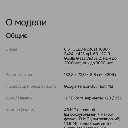
О модели
Общие
Экран
6,3″ OLED (Actua), 1080 ×
2424, ~423 ppi, 60–120 Гц,
Gorilla Glass Victus 2, HDR до
2000 нит, пик до 3000 нит
Размеры и вес
152,8 × 72,0 × 8,6 мм; ~204 г
Процессор и безопасность
Google Tensor G5; Titan M2
RAM / Память
12 ГБ RAM; варианты: 128 / 256
Камера (задняя)
48 МП основной
(широкоугольный + макро-
фокус); 13 МП ультраширокий;
10,8 МП телеобъектив 5×,
Super Res Zoom до 20×