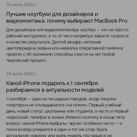
30 июля 2026 г.
Лучшие ноутбуки для дизайнеров и
видеомонтажа: почему выбирают MacBook Pro
Для дизайнера или видеомонтажёра ноутбук — это не просто
рабочий инструмент, а то, от чего напрямую зависит скорость
и качество результата. Долгий рендер, неточная
цветопередача экрана или нехватка оперативной памяти в
проекте с 4K-роликами способны свести на нет любой
творческий процесс.
24 июля 2026 г.
Какой iPhone подарить к 1 сентября:
разбираемся в актуальности моделей
1 сентября — один из тех редких поводов, когда покупка
смартфона не откладывается «на потом». Первый учебный
день, новый статус школьника или студента, а часто и первый
«взрослый» телефон в жизни. Именно поэтому в конце лета
вопрос «какой iPhone выбрать» звучит особенно часто — и
почти всегда упирается в один и тот же спор: брать
актуальную новинку или взять модель постарше и не