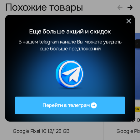
Похожие товары
Еще больше акций и скидок
В нашем telegram канале Вы можете увидеть
еще больше предложений
Перейти в телеграм
СКИДКА -23%
СКИДКА -23%
2120
2120
BYN
2608 BYN
Google Pixel 10 12/128 GB
Google Pix