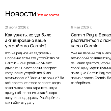
Новости
Все новости
21 июля 2026 г.
6 мая 2026 г.
Как узнать, когда было
Garmin Pay в Белар
активировано ваше
расплатиться с п
устройство Garmin?
часов Garmin
Кто не рад новым гаджетам?
Уже не первый год в мир
Особенно если это устройство от
технологий появляется 
Garmin — они реально умеют
решение для того, чтобы 
удивлять! Но вот возник вопрос:
собой кучу карт и наличк
когда ваше устройство было
помощью Garmin Pay мо
активировано? Зачем это важно? Да
прямо с часов Garmin. Д
всё просто: от этого зависит, когда
разберёмся.
закончится ваша гарантия, когда
придут обновления и как быстро
получите поддержку. Разберёмся,
как найти эту дату.