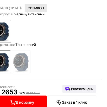
ТАЛЛ (ТИТАН)
СИЛИКОН
корпуса:
Чёрный/титановый
 ремешка:
Тёмно-синий
тоимость:
Динамика цены
2653
BYN
3263 BYN
В корзину
Заказ в 1 клик