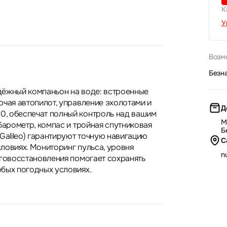
К
У
Возм
Безн
адёжный компаньон на воде: встроенные
ючая автопилот, управление эхолотами и
Д
, обеспечат полный контроль над вашим
М
барометр, компас и тройная спутниковая
Б
Galileo) гарантируют точную навигацию
С
ловиях. Мониторинг пульса, уровня
nu
рговосстановления помогает сохранять
бых погодных условиях.