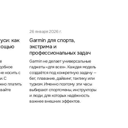
26 января 2026 г.
уси: как
Garmin для спорта,
омощью
экстрима и
профессиональных задач
е
Garmin не делает универсальные
удобное
гаджеты «для всех». Каждая модель
не носить с
создаётся под конкретную задачу —
и. С
бег, плавание, дайвинг, тактику или
жно платить
туризм. Именно поэтому эти часы
авайте
выбирают спортсмены, инструкторы
и люди, для которых надёжность
важнее внешних эффектов.