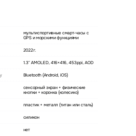
мультиспортивные смарт‑часы с
GPS и морскими функциями
2022 г.
1.3″ AMOLED, 416×416, 453 ppi, AOD
у
Bluetooth (Android, iOS)
сенсорный экран + физические
кнопки + коронка (колесико)
пластик + металл (титан или сталь)
силикон
нет