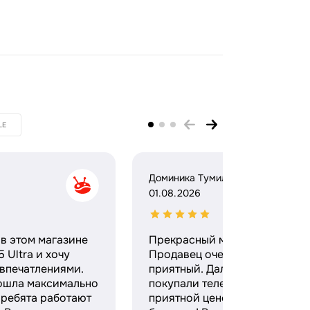
LE
Доминика Тумило
01.08.2026
в этом магазине
Прекрасный магазин.
 Ultra и хочу
Продавец очень вежливый и
 впечатлениями.
приятный. Дали гарантию,
ошла максимально
покупали телефон по очень
 ребята работают
приятной цене. Спасибо