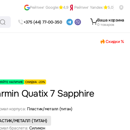
Рейтинг Google:
4,9
Рейтинг Yandex:
5,0
Ваша корзина
+375 (44) 77-00-350
0 товаров
Скидки %
НЯЙТЕ НАЛИЧИЕ
СКИДКА -23%
rmin Quatix 7 Sapphire
риал корпуса:
Пластик/металл (титан)
АСТИК/МЕТАЛЛ (ТИТАН)
риал браслета:
Силикон