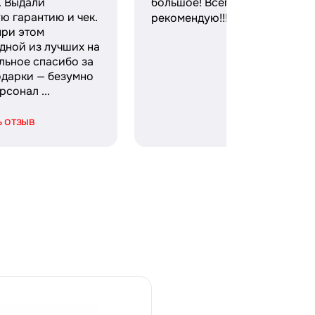
. Выдали
большое! Всем очень
ю гарантию и чек.
рекомендую!!! 😇❤️❤️
при этом
дной из лучших на
льное спасибо за
одарки — безумно
сонал ...
ь отзыв