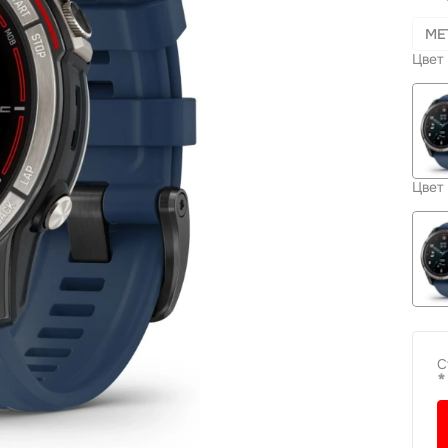
МЕ
Цвет 
Цвет
С
*