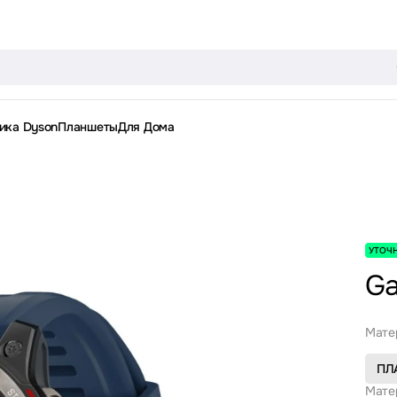
ика Dyson
Планшеты
Для Дома
УТОЧ
Ga
Мате
ПЛ
Мате