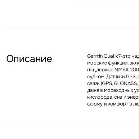
Описание
Garmin Quatix 7-это н
морские функции, вкл
поддержка NMEA 2000
судном. Датчики GPS, 
связь (GPS, GLONASS, 
даже в мореходных ус
кислорода, сна и эне
форму и комфорт в лю