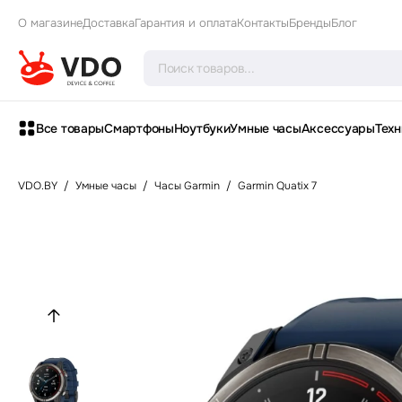
О магазине
Доставка
Гарантия и оплата
Контакты
Бренды
Блог
Все товары
Смартфоны
Ноутбуки
Умные часы
Аксессуары
Техн
VDO.BY
/
Умные часы
/
Часы Garmin
/
Garmin Quatix 7