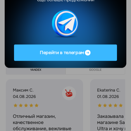
Разрешение экрана
2388x1668
Матрица экрана
IPS
Показать еще
Отзывы
Перейти в телеграм
Все отзывы
YANDEX
GOOGLE
Максим С.
Ekaterina C.
04.08.2026
01.08.2026
Отличный магазин,
Заказывала в 
качественное
магазине Sams
обслуживание, вежливые
Ultra и хочу п