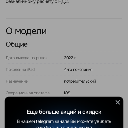
безналичному расчету с НДС.
О модели
Общие
Дата выхода на рынок
2022 г.
Поколение iPad
4-го поколения
Назначение
потребительский
Операционная система
iOS
Версия операционной
iOS 16
системы
Еще больше акций и скидок
В нашем telegram канале Вы можете увидеть
Диагональ экрана
11"
еще больше предложений