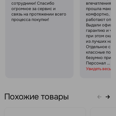
сотрудники! Спасибо
впечатлениями
огромное за сервис и
прошла макси
связь на протяжении всего
комфортно, ре
процесса покупки!
работают опер
Выдали офици
гарантию и че
при этом оказ
из лучших на р
Отдельное спа
классные пода
безумно прият
Персонал ...
Увидеть весь о
Похожие товары