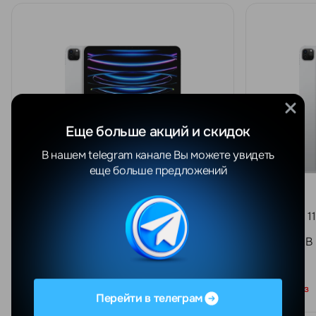
Еще больше акций и скидок
В нашем telegram канале Вы можете увидеть
еще больше предложений
iPad Pro 11" 2022 M2 Серебристый
iPad Pro 
8/128 GB
8/256 GB
Под заказ
Под заказ
Перейти в телеграм