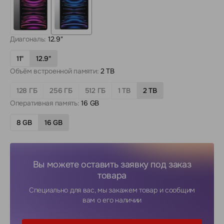
Диагональ:
12.9"
11"
12.9"
Объём встроенной памяти:
2 TB
128 ГБ
256 ГБ
512 ГБ
1 TB
2 TB
Оперативная память:
16 GB
8 GB
16 GB
Вы можете оставить заявку под заказ
товара
Специально для вас, мы закажем товар и сообщим
вам о его наличии