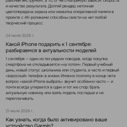
рабочий инструмент, а то, от чего напрямую зависит скорость
и качество результата. Долгий рендер, неточная
цветопередача экрана или нехватка оперативной памяти в
проекте с 4K-роликами способны свести на нет любой
творческий процесс.
24 июля 2026 г.
Какой iPhone подарить к 1 сентября:
разбираемся в актуальности моделей
1 сентября — один из тех редких поводов, когда покупка
смартфона не откладывается «на потом». Первый учебный
день, новый статус школьника или студента, а часто и первый
«взрослый» телефон в жизни. Именно поэтому в конце лета
вопрос «какой iPhone выбрать» звучит особенно часто — и
почти всегда упирается в один и тот же спор: брать
актуальную новинку или взять модель постарше и не
переплачивать.
21 июля 2026 г.
Как узнать, когда было активировано ваше
устройство Garmin?