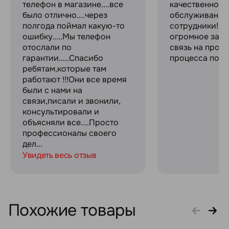
телефон в магазине....все
качественное
было отлично....через
обслуживание
полгода поймал какую-то
сотрудники! С
ошибку.....Мы телефон
огромное за с
отослали по
связь на прот
гарантии.....Спасибо
процесса поку
ребятам,которые там
работают !!!Они все время
были с нами на
связи,писали и звонили,
консультировали и
объясняли все....Просто
профессионалы своего
дел...
Увидеть весь отзыв
Похожие товары