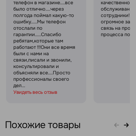
телефон в магазине....все
качественное
было отлично....через
обслуживание
полгода поймал какую-то
сотрудники! С
ошибку.....Мы телефон
огромное за с
отослали по
связь на прот
гарантии.....Спасибо
процесса поку
ребятам,которые там
работают !!!Они все время
были с нами на
связи,писали и звонили,
консультировали и
объясняли все....Просто
профессионалы своего
дел...
Увидеть весь отзыв
Похожие товары