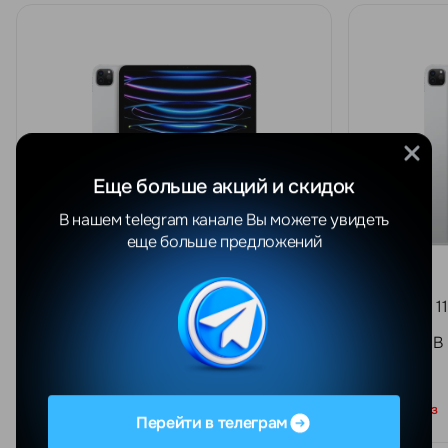
Еще больше акций и скидок
В нашем telegram канале Вы можете увидеть
еще больше предложений
iPad Pro 11" 2022 M2 Серебристый
iPad Pro 
8/128 GB
8/256 GB
Под заказ
Под заказ
Перейти в телеграм