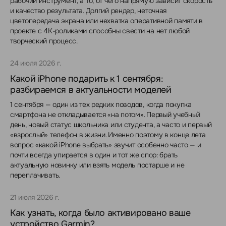
рабочий инструмент, а то, от чего напрямую зависит скорость
и качество результата. Долгий рендер, неточная
цветопередача экрана или нехватка оперативной памяти в
проекте с 4K-роликами способны свести на нет любой
творческий процесс.
24 июля 2026 г.
Какой iPhone подарить к 1 сентября:
разбираемся в актуальности моделей
1 сентября — один из тех редких поводов, когда покупка
смартфона не откладывается «на потом». Первый учебный
день, новый статус школьника или студента, а часто и первый
«взрослый» телефон в жизни. Именно поэтому в конце лета
вопрос «какой iPhone выбрать» звучит особенно часто — и
почти всегда упирается в один и тот же спор: брать
актуальную новинку или взять модель постарше и не
переплачивать.
21 июля 2026 г.
Как узнать, когда было активировано ваше
устройство Garmin?